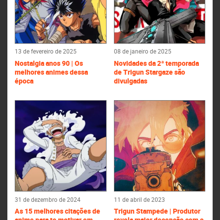
13 de fevereiro de 2025
08 de janeiro de 2025
Nostalgia anos 90 | Os
Novidades da 2ª temporada
melhores animes dessa
de Trigun Stargaze são
época
divulgadas
31 de dezembro de 2024
11 de abril de 2023
As 15 melhores citações de
Trigun Stampede | Produtor
anime para te motivar em
revela maior decepção com o