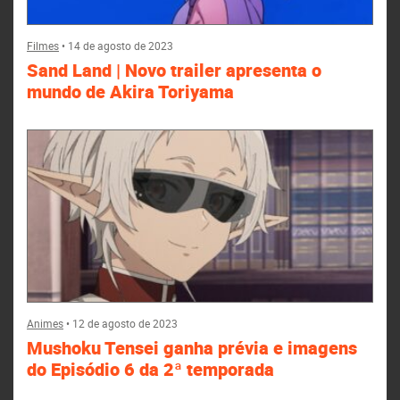
Filmes
•
14 de agosto de 2023
Sand Land | Novo trailer apresenta o
mundo de Akira Toriyama
Animes
•
12 de agosto de 2023
Mushoku Tensei ganha prévia e imagens
do Episódio 6 da 2ª temporada