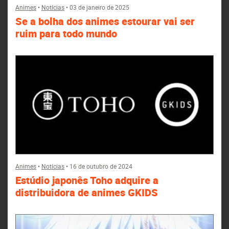
Animes
•
Notícias
•
03 de janeiro de 2025
Se a bolha dos animes estourar vai ser
ruim para todo mundo
Animes
•
Notícias
•
16 de outubro de 2024
Estúdio japonês Toho adquire a
distribuidora de animes GKIDS