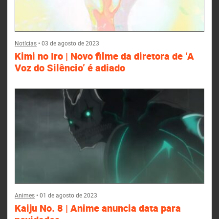
Notícias
•
03 de agosto de 2023
Kimi no Iro | Novo filme da diretora de ‘A
Voz do Silêncio’ é adiado
Animes
•
01 de agosto de 2023
Kaiju No. 8 | Anime anuncia data para