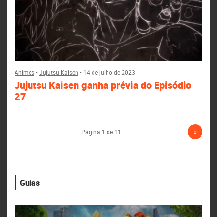
Animes
•
Jujutsu Kaisen
•
14 de julho de 2023
Jujutsu Kaisen ganha prévia do Episódio
27
Página 1 de 11
»
Guias