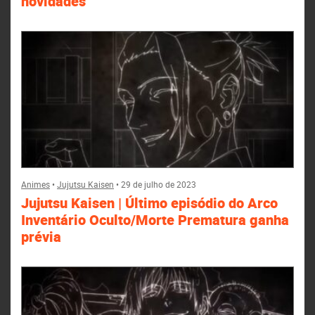
novidades
Animes
•
Jujutsu Kaisen
•
29 de julho de 2023
Jujutsu Kaisen | Último episódio do Arco
Inventário Oculto/Morte Prematura ganha
prévia