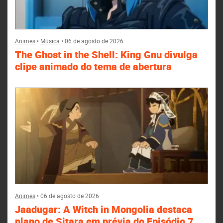
Animes
•
Música
•
06 de agosto de 2026
The Ghost in the Shell: King Gnu divulga
clipe animado do tema de abertura
Animes
•
06 de agosto de 2026
Jaadugar: A Witch in Mongolia destaca
plano de Sitara em prévia do Episódio 7