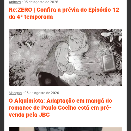
Animes
•
05 de agosto de 2026
Re:ZERO | Confira a prévia do Episódio 12
da 4ª temporada
Mangás
•
05 de agosto de 2026
O Alquimista: Adaptação em mangá do
romance de Paulo Coelho está em pré-
venda pela JBC