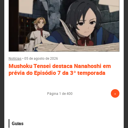
Notícias
•
05 de agosto de 2026
Mushoku Tensei destaca Nanahoshi em
prévia do Episódio 7 da 3ª temporada
Página 1 de 400
»
Guias