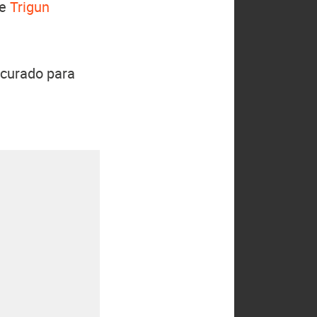
de
Trigun
ocurado para