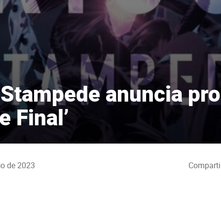
 Stampede anuncia pr
e Final’
ço de 2023
Comparti