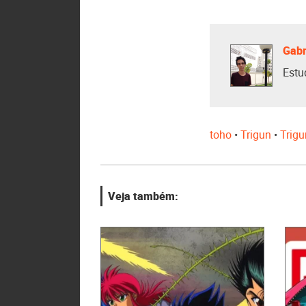
Gabr
Estu
toho
•
Trigun
•
Trig
Veja também: