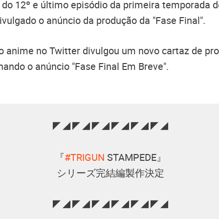
 do 12º e último episódio da primeira temporada 
 divulgado o anúncio da produção da "Fase Final".
l do anime no Twitter divulgou um novo cartaz de pr
ando o anúncio "Fase Final Em Breve".
◤◢◤◢◤◢◤◢◤◢◤◢
『
#TRIGUN
STAMPEDE』
シリーズ完結編製作決定
◤◢◤◢◤◢◤◢◤◢◤◢