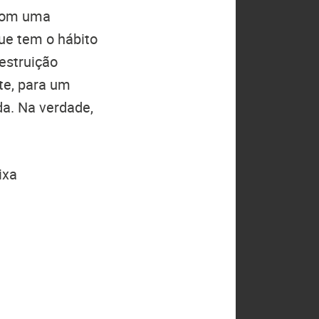
 com uma
ue tem o hábito
estruição
te, para um
da. Na verdade,
ixa