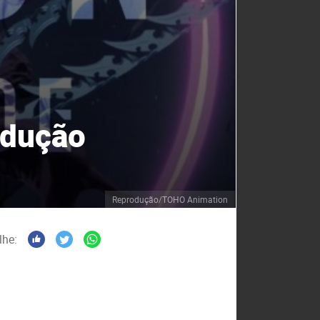
odução
Reprodução/TOHO Animation
lhe: