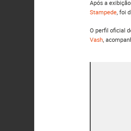
Após a exibição
Stampede
, foi
O perfil oficia
Vash
, acompanh