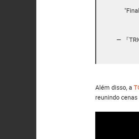
"Fin
— 『T
Além disso, a
T
reunindo cenas 