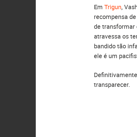
Em
Trigun
, Vas
recompensa de “
de transformar
atravessa os te
bandido tão inf
ele é um pacifi
Definitivament
transparecer.