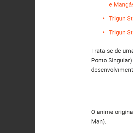
e Mangá
Trigun St
Trigun S
Trata-se de um
Ponto Singular
desenvolviment
O anime origina
Man).