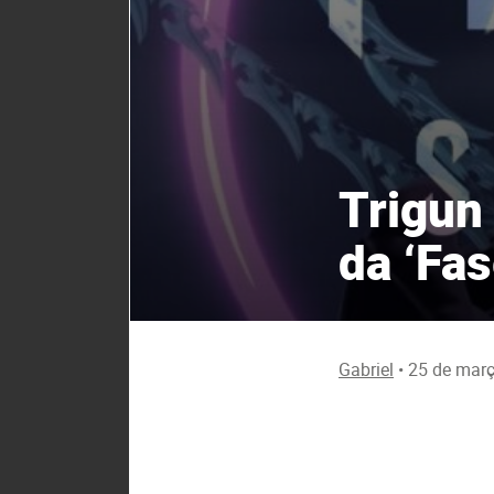
Trigun
da ‘Fas
Gabriel
•
25 de mar