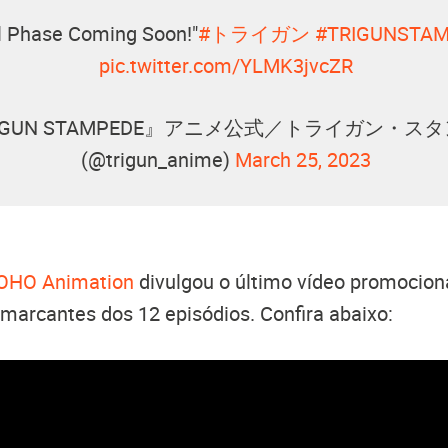
al Phase Coming Soon!"
#トライガン
#TRIGUNSTA
pic.twitter.com/YLMK3jvcZR
RIGUN STAMPEDE』アニメ公式／トライガン・ス
(@trigun_anime)
March 25, 2023
OHO Animation
divulgou o último vídeo promocion
marcantes dos 12 episódios. Confira abaixo: