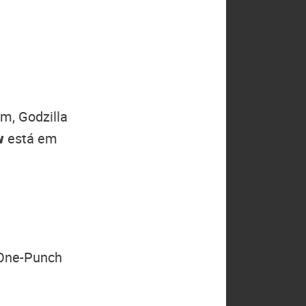
m, Godzilla
w
está em
 One-Punch