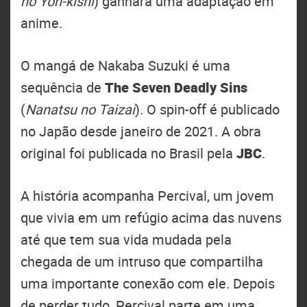
no Yon-kishi
) ganhará uma adaptação em
anime.
O mangá de Nakaba Suzuki é uma
sequência de
The Seven Deadly Sins
(
Nanatsu no Taizai
). O spin-off é publicado
no Japão desde janeiro de 2021. A obra
original foi publicada no Brasil pela
JBC
.
A história acompanha Percival, um jovem
que vivia em um refúgio acima das nuvens
até que tem sua vida mudada pela
chegada de um intruso que compartilha
uma importante conexão com ele. Depois
de perder tudo, Percival parte em uma