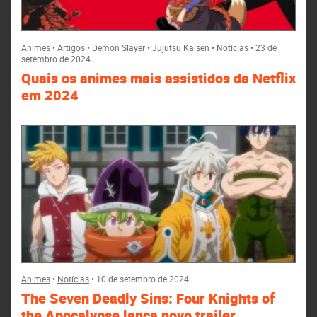
Animes
•
Artigos
•
Demon Slayer
•
Jujutsu Kaisen
•
Notícias
•
23 de
setembro de 2024
Quais os animes mais assistidos da Netflix
em 2024
Animes
•
Notícias
•
10 de setembro de 2024
The Seven Deadly Sins: Four Knights of
the Apocalypse lança novo trailer