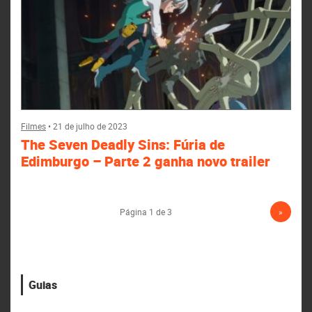
Filmes
•
21 de julho de 2023
The Seven Deadly Sins: Fúria de
Edimburgo – Parte 2 ganha novo trailer
Página 1 de 3
»
Guias