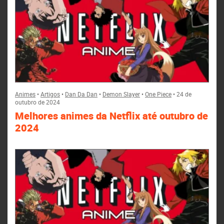
Animes
•
Artigos
•
Dan Da Dan
•
Demon Slayer
•
One Piece
•
24 de
outubro de 2024
Melhores animes da Netflix até outubro de
2024