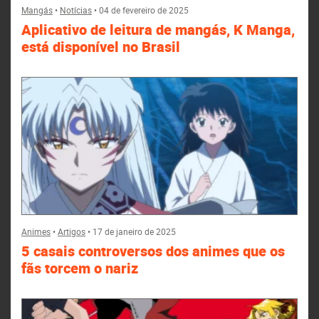
Mangás
•
Notícias
•
04 de fevereiro de 2025
Aplicativo de leitura de mangás, K Manga,
está disponível no Brasil
Animes
•
Artigos
•
17 de janeiro de 2025
5 casais controversos dos animes que os
fãs torcem o nariz