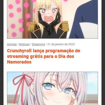
Animes
•
Notícias
•
Streaming
•
31 de janeiro de 2025
Crunchyroll lança programação de
streaming grátis para o Dia dos
Namorados