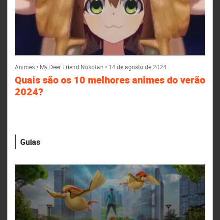
Animes
•
My Deer Friend Nokotan
•
14 de agosto de 2024
Quais são os 10 melhores animes do verão
2024?
Guias