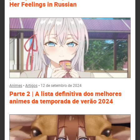
Her Feelings in Russian
Animes
•
Artigos
•
12 de setembro de 2024
Parte 2 | A lista definitiva dos melhores
animes da temporada de verão 2024