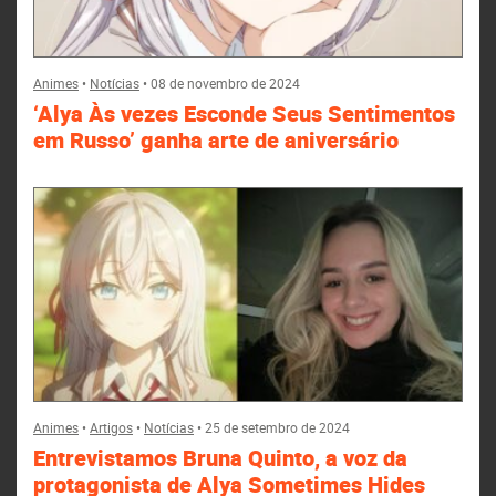
Animes
•
Notícias
•
08 de novembro de 2024
‘Alya Às vezes Esconde Seus Sentimentos
em Russo’ ganha arte de aniversário
Animes
•
Artigos
•
Notícias
•
25 de setembro de 2024
Entrevistamos Bruna Quinto, a voz da
protagonista de Alya Sometimes Hides