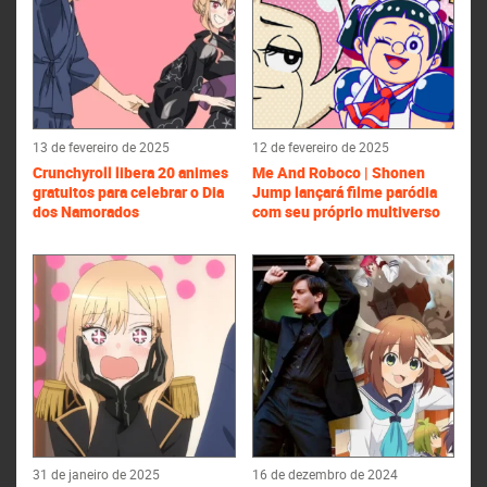
13 de fevereiro de 2025
12 de fevereiro de 2025
Crunchyroll libera 20 animes
Me And Roboco | Shonen
gratuitos para celebrar o Dia
Jump lançará filme paródia
dos Namorados
com seu próprio multiverso
31 de janeiro de 2025
16 de dezembro de 2024