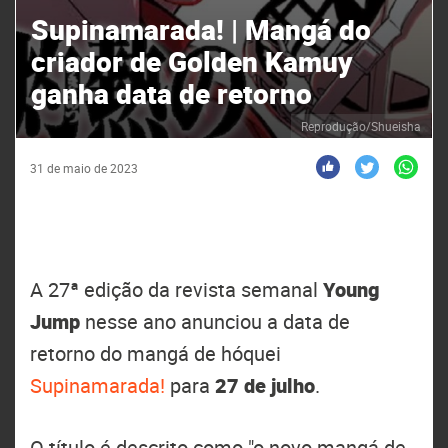
Supinamarada! | Mangá do
criador de Golden Kamuy
ganha data de retorno
Reprodução/Shueisha
31 de maio de 2023
A 27ª edição da revista semanal
Young
Jump
nesse ano anunciou a data de
retorno do mangá de hóquei
Supinamarada!
para
27 de julho
.
O título é descrito como "o novo mangá de