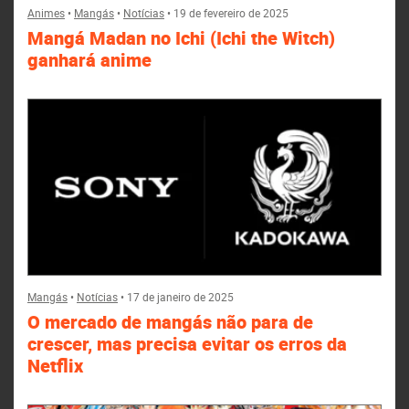
Animes
•
Mangás
•
Notícias
•
19 de fevereiro de 2025
Mangá Madan no Ichi (Ichi the Witch)
ganhará anime
Mangás
•
Notícias
•
17 de janeiro de 2025
O mercado de mangás não para de
crescer, mas precisa evitar os erros da
Netflix