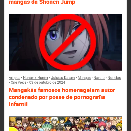
mangás da Shonen Jump
Artigos
•
Hunter x Hunter
•
Jujutsu Kaisen
•
Mangás
•
Naruto
•
Notícias
•
One Piece
•
03 de outubro de 2024
Mangakás famosos homenageiam autor
condenado por posse de pornografia
infantil