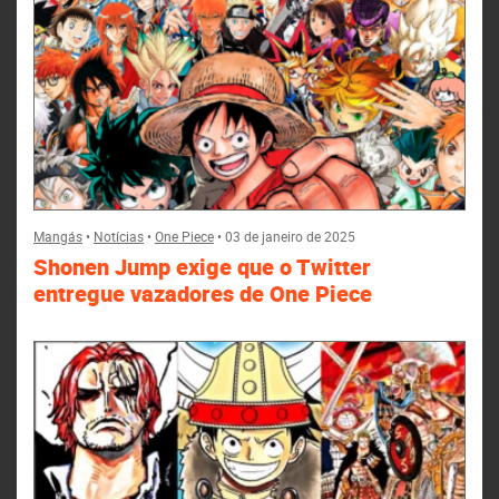
Mangás
•
Notícias
•
One Piece
•
03 de janeiro de 2025
Shonen Jump exige que o Twitter
entregue vazadores de One Piece