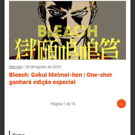
Mangás
•
28 de agosto de 2023
Bleach: Gokui Meimei-hen | One-shot
ganhará edição especial
Página 1 de 16
»