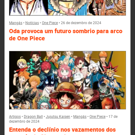
Mangás
•
Notícias
•
One Piece
•
26 de dezembro de 2024
Oda provoca um futuro sombrio para arco
de One Piece
Artigos
•
Dragon Ball
•
Jujutsu Kaisen
•
Mangás
•
One Piece
•
17 de
dezembro de 2024
Entenda o declínio nos vazamentos dos