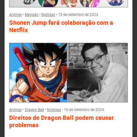
Animes
•
Mangás
•
Notícias
•
13 de setembro de 2024
Shonen Jump fará colaboração com a
Netflix
Animes
•
Dragon Ball
•
Notícias
•
10 de setembro de 2024
Direitos de Dragon Ball podem causar
problemas