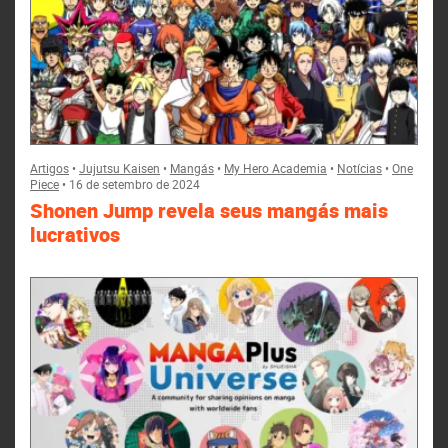
Artigos
•
Jujutsu Kaisen
•
Mangás
•
My Hero Academia
•
Notícias
•
One
Piece
•
16 de setembro de 2024
Shonen Jump revela seus mangás mais
lucrativos