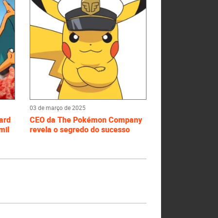
03 de março de 2025
ard
CEO da The Pokémon Company
mil
revela o segredo do sucesso