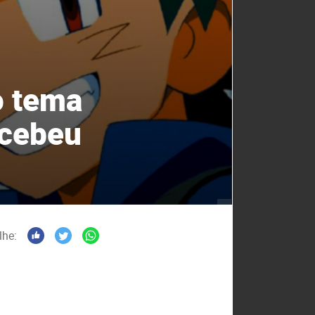
o tema
ecebeu
lhe: