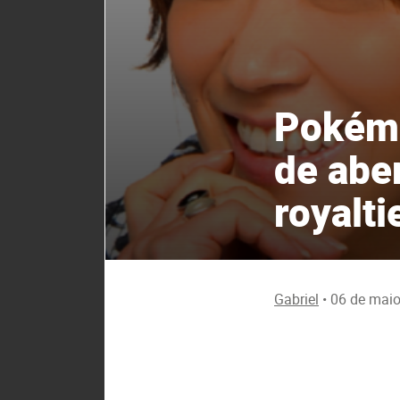
Pokémo
de abe
royalt
Gabriel
•
06 de maio