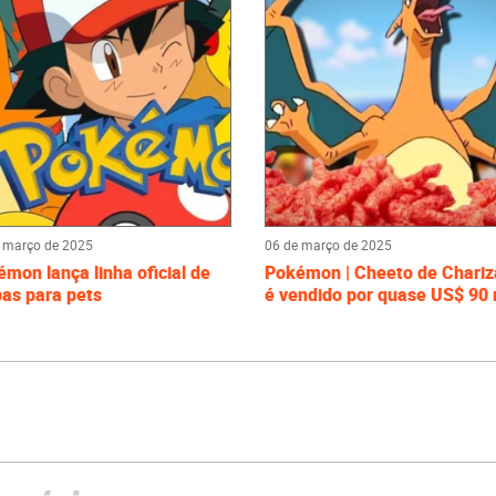
 março de 2025
06 de março de 2025
mon lança linha oficial de
Pokémon | Cheeto de Chariz
as para pets
é vendido por quase US$ 90 