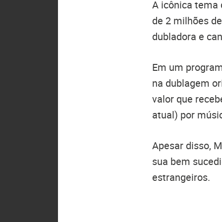
A icônica tema
de 2 milhões d
dubladora e ca
Em um programa
na dublagem ori
valor que receb
atual) por músi
Apesar disso, M
sua bem sucedid
estrangeiros.