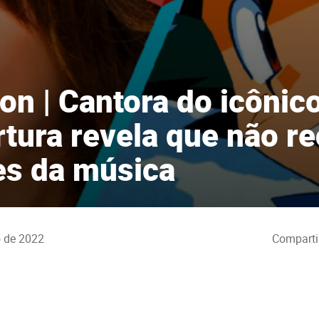
n | Cantora do icônic
rtura revela que não r
ies da música
 de 2022
Comparti