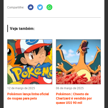
Compartilhe:
Veja também:
12 de março de 2025
06 de março de 2025
Pokémon lança linha oficial
Pokémon | Cheeto de
de roupas para pets
Charizard é vendido por
quase US$ 90 mil