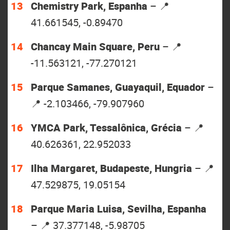
Chemistry Park, Espanha
– 📍
41.661545, -0.89470
Chancay Main Square, Peru
– 📍
-11.563121, -77.270121
Parque Samanes, Guayaquil, Equador
–
📍 -2.103466, -79.907960
YMCA Park, Tessalônica, Grécia
– 📍
40.626361, 22.952033
Ilha Margaret, Budapeste, Hungria
– 📍
47.529875, 19.05154
Parque Maria Luisa, Sevilha, Espanha
– 📍 37.377148, -5.98705