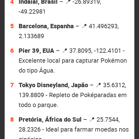
Indaial, Brasil
– 📍 -26.89319,
-49.22981
Barcelona, Espanha
– 📍 41.496293,
2.133689
Pier 39, EUA
– 📍 37.8095, -122.4101 -
Excelente local para capturar Pokémon
do tipo Água.
Tokyo Disneyland, Japão
– 📍 35.6312,
139.8809 - Repleto de Poképaradas em
todo o parque.
Pretória, África do Sul
– 📍 25.7544,
28.2326 - Ideal para farmar moedas nos