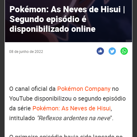
Pokémon: As Neves de Hisui |
Segundo episódio é
disponibilizado online
08 de junho de 2022
O canal oficial da
Pokémon Company
no
YouTube disponibilizou o segundo episódio
da série
Pokémon: As Neves de Hisui
,
intitulado
"Reflexos ardentes na neve
".
O primeiro episódio havia sido lançado no