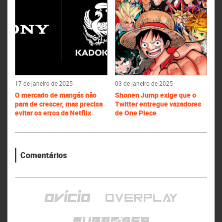
17 de janeiro de 2025
03 de janeiro de 2025
O mercado de mangás não
Shonen Jump exige que o
para de crescer, mas precisa
Twitter entregue vazadores
evitar os erros da Netflix
de One Piece
Comentários