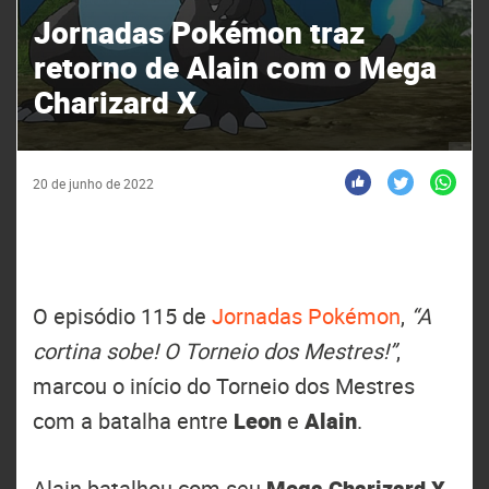
Jornadas Pokémon traz
retorno de Alain com o Mega
Charizard X
20 de junho de 2022
O episódio 115 de
Jornadas Pokémon
,
“A
cortina sobe! O Torneio dos Mestres!”
,
marcou o início do Torneio dos Mestres
com a batalha entre
Leon
e
Alain
.
Alain batalhou com seu
Mega Charizard X
.