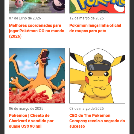
07 de julho de 2026
12 de março de 2025
Melhores coordenadas para
Pokémon lança linha oficial
jogar Pokémon GO no mundo
de roupas para pets
(2026)
06 de março de 2025
03 de março de 2025
Pokémon | Cheeto de
CEO da The Pokémon
Charizard é vendido por
Company revela o segredo do
quase US$ 90 mil
sucesso