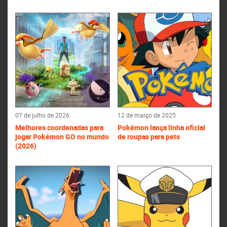
07 de julho de 2026
12 de março de 2025
Melhores coordenadas para
Pokémon lança linha oficial
jogar Pokémon GO no mundo
de roupas para pets
(2026)