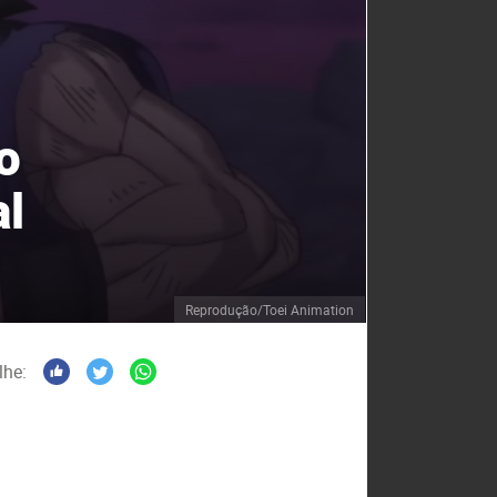
o
al
Reprodução/Toei Animation
lhe: