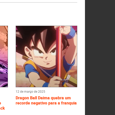
12 de março de 2025
Dragon Ball Daima quebra um
o
recorde negativo para a franquia
ack