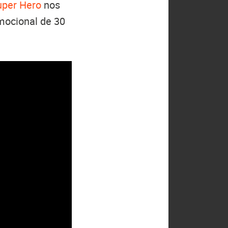
uper Hero
nos
mocional de 30