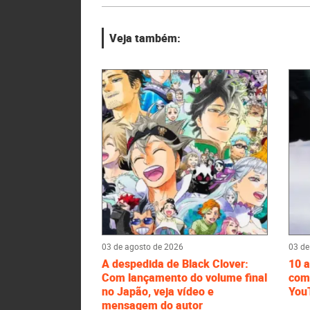
Veja também:
03 de agosto de 2026
03 de
A despedida de Black Clover:
10 a
Com lançamento do volume final
comp
no Japão, veja vídeo e
You
mensagem do autor