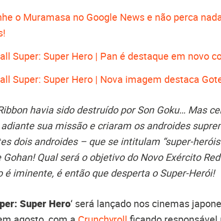
he o Muramasa no Google News e não perca nada
s!
all Super: Super Hero | Pan é destaque em novo c
all Super: Super Hero | Nova imagem destaca Got
Ribbon havia sido destruído por Son Goku… Mas cer
r adiante sua missão e criaram os androides sup
s dois androides – que se intitulam “super-herói
e Gohan! Qual será o objetivo do Novo Exército Re
 é iminente, é então que desperta o Super-Herói!
per: Super Hero
‘ será lançado nos cinemas japon
em agosto, com a
Crunchyroll
ficando responsável 