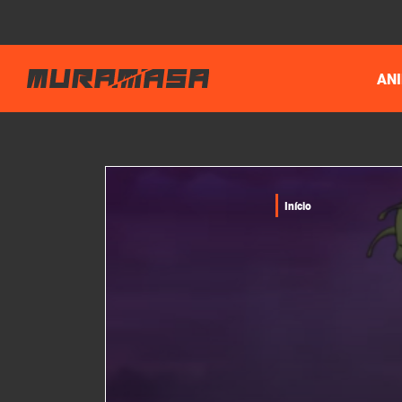
AN
Início