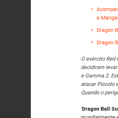
Acompan
e Mangá
Dragon B
Dragon B
O exército Red 
decidiram leva
e Gamma 2. Este
atacar Piccolo 
Quando o perigo
‘
Dragon Ball Su
mundialmente 