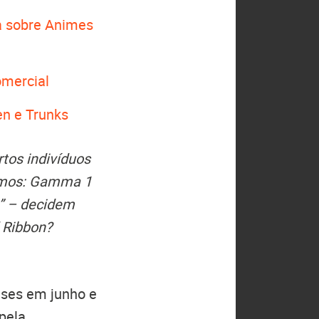
 sobre Animes
omercial
en e Trunks
tos indivíduos
remos: Gamma 1
s” – decidem
d Ribbon?
eses em junho e
pela