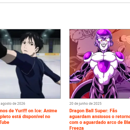
 agosto de 2026
20 de junho de 2025
nos de Yuri!!! on Ice: Anime
Dragon Ball Super: Fãs
leto está disponível no
aguardam ansiosos o retorn
Tube
com o aguardado arco de Bl
Freeza