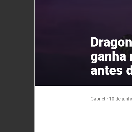
Dragon
ganha 
antes d
Gabriel
•
10 de junh