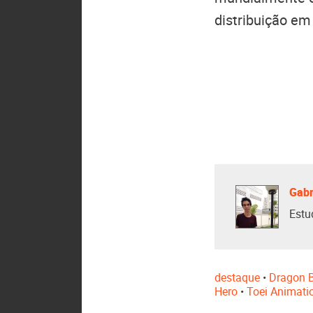
distribuição em 
Gabr
Estu
destaque
•
Dragon B
Hero
•
Toei Animati