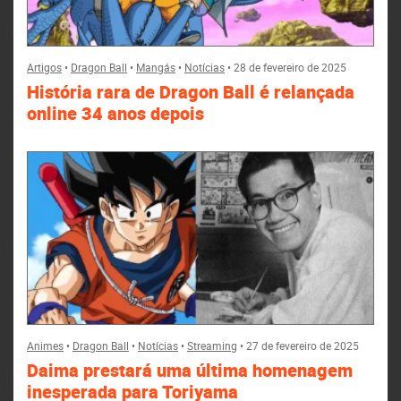
Artigos
•
Dragon Ball
•
Mangás
•
Notícias
•
28 de fevereiro de 2025
História rara de Dragon Ball é relançada
online 34 anos depois
Animes
•
Dragon Ball
•
Notícias
•
Streaming
•
27 de fevereiro de 2025
Daima prestará uma última homenagem
inesperada para Toriyama