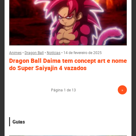
Animes
•
Dragon Ball
•
Notícias
•
14 de fevereiro de 2025
Dragon Ball Daima tem concept art e nome
do Super Saiyajin 4 vazados
Página 1 de 13
»
Guias