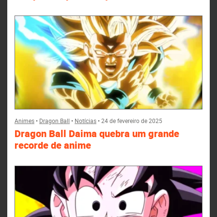
Animes
•
Dragon Ball
•
Notícias
•
24 de fevereiro de 2025
Dragon Ball Daima quebra um grande
recorde de anime