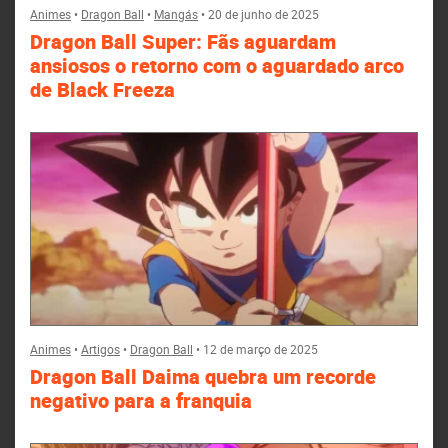
Animes
•
Dragon Ball
•
Mangás
•
20 de junho de 2025
Dragon Ball Super: Fãs aguardam
ansiosos o retorno com o aguardado arco
de Black Freeza
Animes
•
Artigos
•
Dragon Ball
•
12 de março de 2025
Dragon Ball Daima quebra um recorde
negativo para a franquia