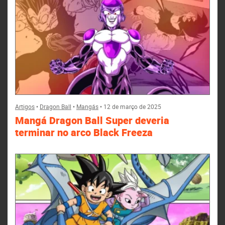
Artigos
•
Dragon Ball
•
Mangás
•
12 de março de 2025
Mangá Dragon Ball Super deveria
terminar no arco Black Freeza