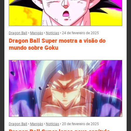
Dragon Ball
•
Mangás
•
Notícias
•
24 de fevereiro de 2025
Dragon Ball Super mostra a visão do
mundo sobre Goku
Dragon Ball
•
Mangás
•
Notícias
•
20 de fevereiro de 2025