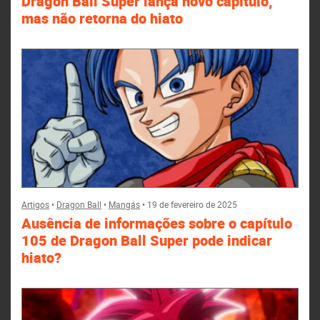
Dragon Ball Super lança novo capítulo,
mas não retorna do hiato
Artigos
•
Dragon Ball
•
Mangás
•
19 de fevereiro de 2025
Ausência de informações sobre o capítulo
105 de Dragon Ball Super pode indicar
hiato?