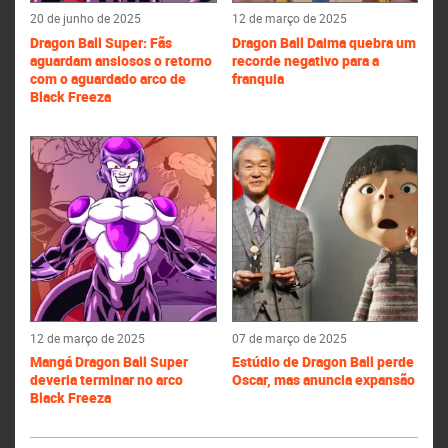
20 de junho de 2025
12 de março de 2025
Dragon Ball Super: Fãs
Dragon Ball Daima quebra um
aguardam ansiosos o retorno
recorde negativo para a
com o aguardado arco de
franquia
Black Freeza
12 de março de 2025
07 de março de 2025
Mangá Dragon Ball Super
Estúdio de Dragon Ball perde
deveria terminar no arco
Oscar, mas anuncia expansão
Black Freeza