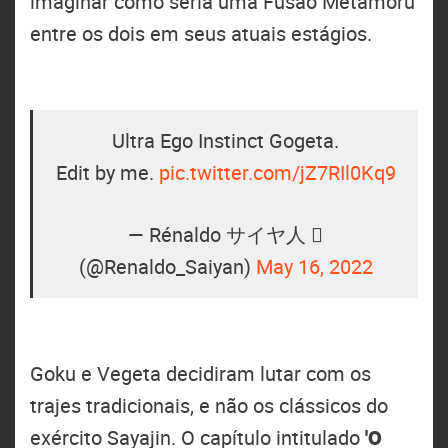
imaginar como seria uma Fusão Metamoru
entre os dois em seus atuais estágios.
Ultra Ego Instinct Gogeta.
Edit by me.
pic.twitter.com/jZ7RIl0Kq9
— Rénaldo サイヤ人 
(@Renaldo_Saiyan)
May 16, 2022
Goku e Vegeta decidiram lutar com os
trajes tradicionais, e não os clássicos do
exército Sayajin. O capítulo intitulado
'O