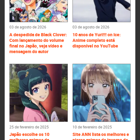
03 de agosto de 2026
03 de agosto de 2026
A despedida de Black Clover:
10 anos de Yuri!!! on Ice:
Com lançamento do volume
Anime completo está
final no Japão, veja vídeo e
disponível no YouTube
mensagem do autor
25 de fevereiro de 2025
10 de fevereiro de 2025
Japão escolhe os 10
Site ANN lista os melhores e
melhores animes da
piores animes do inverno de