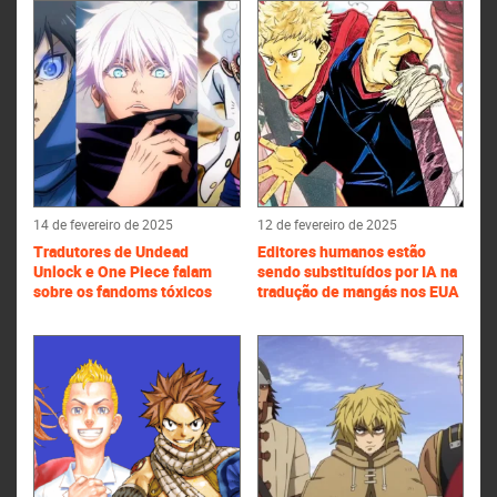
14 de fevereiro de 2025
12 de fevereiro de 2025
Tradutores de Undead
Editores humanos estão
Unlock e One Piece falam
sendo substituídos por IA na
sobre os fandoms tóxicos
tradução de mangás nos EUA