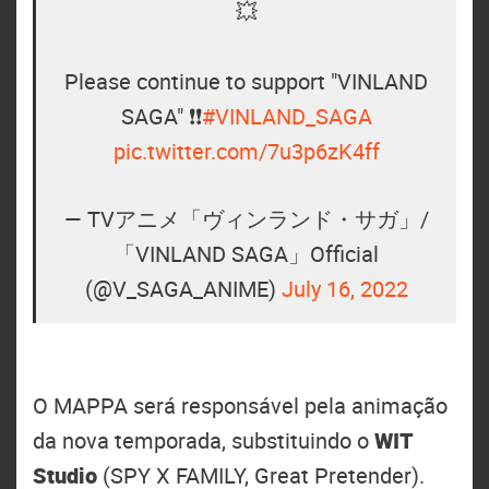
💥
Please continue to support "VINLAND
SAGA" ❗❗
#VINLAND_SAGA
pic.twitter.com/7u3p6zK4ff
— TVアニメ「ヴィンランド・サガ」/
「VINLAND SAGA」Official
(@V_SAGA_ANIME)
July 16, 2022
O MAPPA será responsável pela animação
da nova temporada, substituindo o
WIT
Studio
(SPY X FAMILY, Great Pretender).