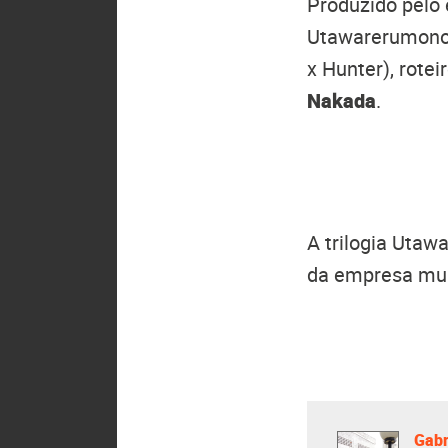
Produzido pelo
Utawarerumono 
x Hunter), rotei
Nakada
.
A trilogia Utaw
da empresa mu
Gabr