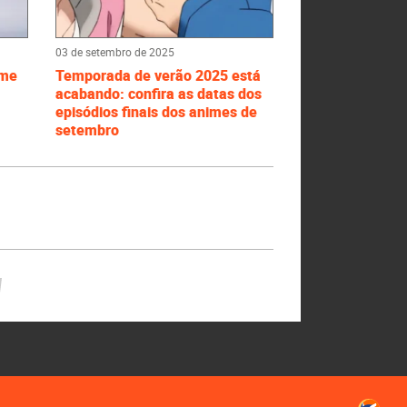
03 de setembro de 2025
ime
Temporada de verão 2025 está
acabando: confira as datas dos
episódios finais dos animes de
setembro