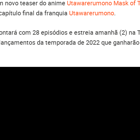
um novo teaser do anime
Utawarerumono Mask of T
capítulo final da franquia
Utawarerumono
.
ontará com 28 episódios e estreia amanhã (2) na 
s lançamentos da temporada de 2022 que ganharão