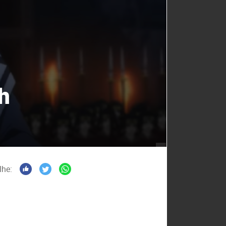
h
lhe: