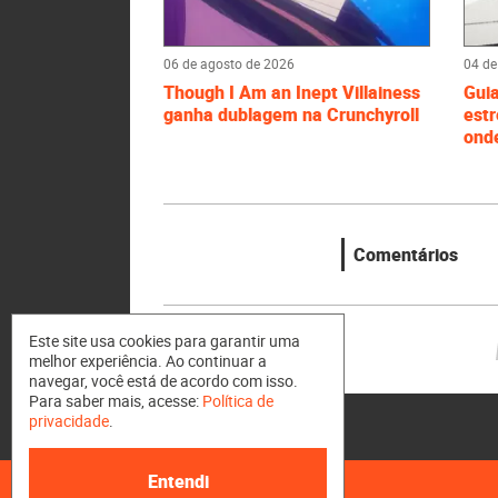
06 de agosto de 2026
04 de
Though I Am an Inept Villainess
Gui
ganha dublagem na Crunchyroll
estr
onde
Comentários
Este site usa cookies para garantir uma
melhor experiência. Ao continuar a
navegar, você está de acordo com isso.
Para saber mais, acesse:
Política de
privacidade
.
Entendi