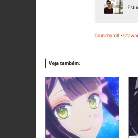
Estu
Crunchyroll
•
Utawa
Veja também: