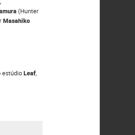
,
wamura
(Hunter
or
Masahiko
o estúdio
Leaf
,