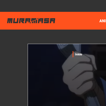
AN
Início