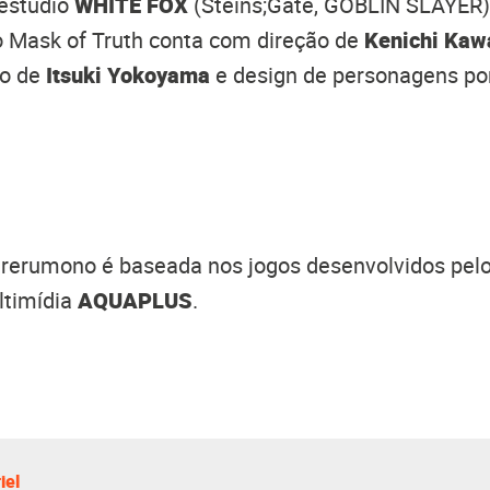
 estúdio
WHITE FOX
(Steins;Gate, GOBLIN SLAYER)
Mask of Truth conta com direção de
Kenichi Ka
ro de
Itsuki Yokoyama
e design de personagens p
arerumono é baseada nos jogos desenvolvidos pel
ltimídia
AQUAPLUS
.
iel