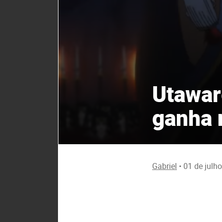
Utawar
ganha 
Gabriel
•
01 de julh