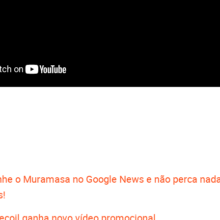
he o Muramasa no Google News e não perca nada
s!
Recoil ganha novo vídeo promocional