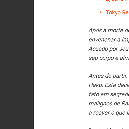
Tokyo Rev
Após a morte d
envenenar a Imp
Acuado por seus
seu corpo e al
Antes de partir
Haku. Este dec
fato em segredo
malignos de Rai
a reaver o que l