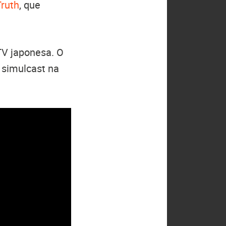
ruth
, que
TV japonesa. O
 simulcast na