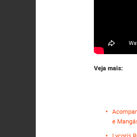
Veja mais:
Acompan
e Mangá
Lycoris 