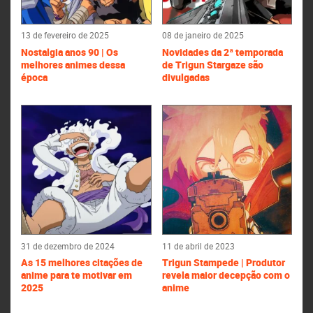
13 de fevereiro de 2025
08 de janeiro de 2025
Nostalgia anos 90 | Os
Novidades da 2ª temporada
melhores animes dessa
de Trigun Stargaze são
época
divulgadas
31 de dezembro de 2024
11 de abril de 2023
As 15 melhores citações de
Trigun Stampede | Produtor
anime para te motivar em
revela maior decepção com o
2025
anime