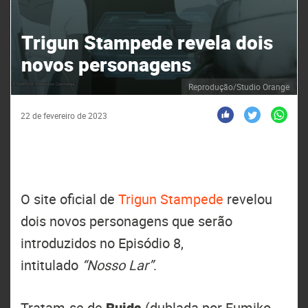
Trigun Stampede revela dois
novos personagens
Reprodução/Studio Orange
22 de fevereiro de 2023
O site oficial de
Trigun Stampede
revelou
dois novos personagens que serão
introduzidos no Episódio 8,
intitulado
“Nosso Lar”
.
Tratam-se de
Ruida
(dublada por Fumiko