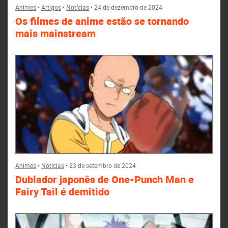
Animes
•
Artigos
•
Notícias
•
24 de dezembro de 2024
Os filmes de anime estão se tornando
mais mainstream
Animes
•
Notícias
•
23 de setembro de 2024
Dublador japonês de One-Punch Man e
Fairy Tail é demitido