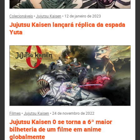
Colecionáveis
•
Jujutsu Kaisen
•
12 de janeiro de 2023
Jujutsu Kaisen lançará réplica da espada
Yuta
Filmes
•
Jujutsu Kaisen
•
24 de novembro de 2022
Jujutsu Kaisen 0 se torna a 6ª maior
bilheteria de um filme em anime
globalmente