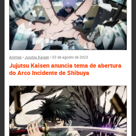
Animes
•
Jujutsu Kaisen
•
03 de agosto de 2023
Jujutsu Kaisen anuncia tema de abertura
do Arco Incidente de Shibuya