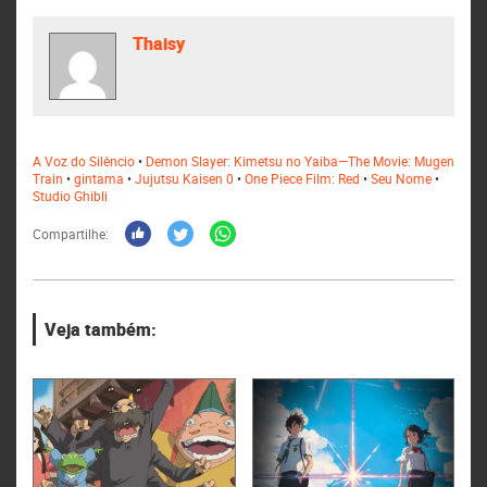
Thaisy
A Voz do Silêncio
•
Demon Slayer: Kimetsu no Yaiba—The Movie: Mugen
Train
•
gintama
•
Jujutsu Kaisen 0
•
One Piece Film: Red
•
Seu Nome
•
Studio Ghibli
Compartilhe:
Veja também: