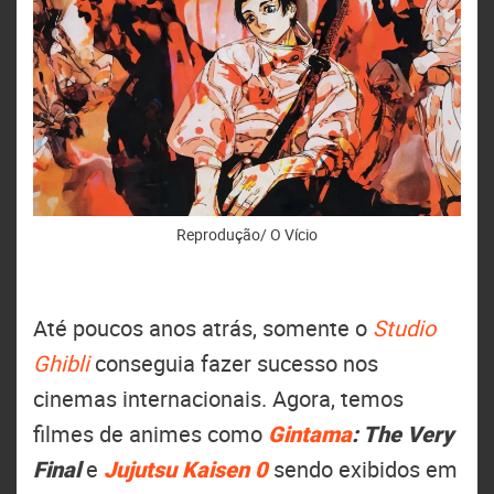
Reprodução/ O Vício
Até poucos anos atrás, somente o
Studio
Ghibli
conseguia fazer sucesso nos
cinemas internacionais. Agora, temos
filmes de animes como
Gintama
: The Very
Final
e
Jujutsu Kaisen 0
sendo exibidos em