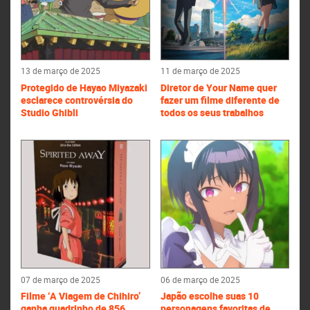
13 de março de 2025
11 de março de 2025
Protegido de Hayao Miyazaki
Diretor de Your Name quer
esclarece controvérsia do
fazer um filme diferente de
Studio Ghibli
todos os seus trabalhos
07 de março de 2025
06 de março de 2025
Filme ‘A Viagem de Chihiro’
Japão escolhe suas 10
ganha quadrinho de 856
personagens favoritas de