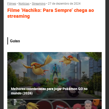
Filmes
•
Notícias
•
Streaming
•
27 de dezembro de 2024
Filme ‘Hachiko: Para Sempre’ chega ao
streaming
Guias
Melhores coordenadas para jogar Pokémon GO no
mundo (2026)