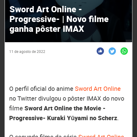
Sword Art Online -
Progressive- | Novo filme
ganha pôster IMAX
11 de agosto de 2022
O perfil oficial do anime
Sword Art Online
no Twitter divulgou o pôster IMAX do novo
filme
Sword Art Online the Movie -
Progressive- Kuraki Yūyami no Scherz
.
O segundo filme da série
Sword Art Online -