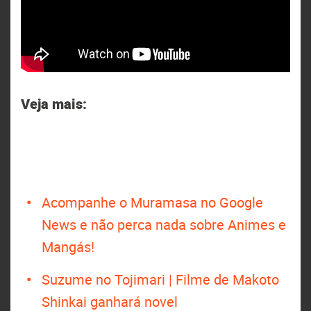
Veja mais:
Acompanhe o Muramasa no Google
News e não perca nada sobre Animes e
Mangás!
Suzume no Tojimari | Filme de Makoto
Shinkai ganhará novel