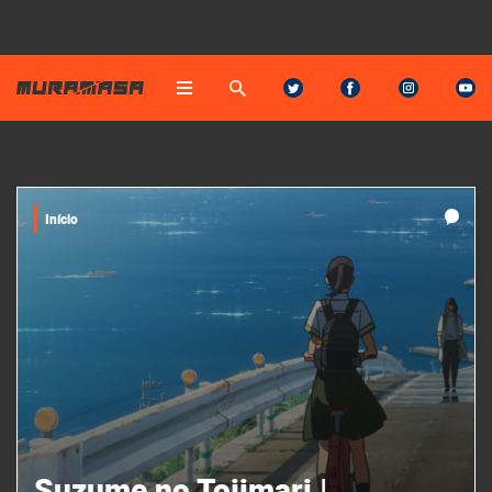
Início
Suzume no Tojimari |