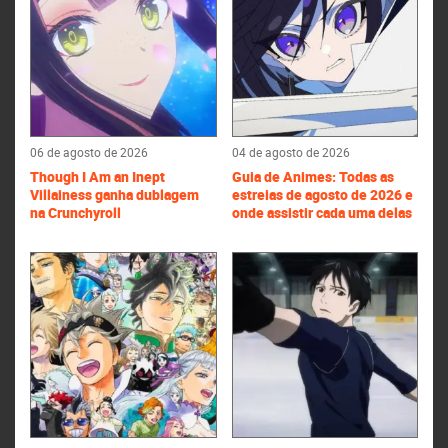
06 de agosto de 2026
04 de agosto de 2026
Though I Am an Inept
Guia de Animes: Todas as
Villainess ganha dublagem
estreias de agosto de 2026 e
na Crunchyroll
onde assistir cada uma delas