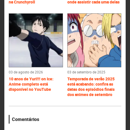
na Crunchyroll
onde assistir cada uma delas
03 de agosto de 2026
03 de setembro de 2025
10 anos de Yuri!!! on Ice:
Temporada de verão 2025
Anime completo está
está acabando: confira as
disponível no YouTube
datas dos episódios finais
dos animes de setembro
Comentários