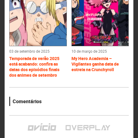
03 de setembro de 2025
10 de março de 2025
Temporada de verão 2025
My Hero Academia –
está acabando: confira as
Vigilantes ganha data de
datas dos episódios finais
estreia na Crunchyroll
dos animes de setembro
Comentários