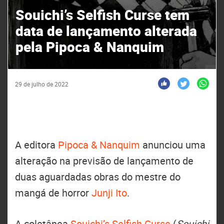
Souichi’s Selfish Curse tem
data de lançamento alterada
pela Pipoca & Nanquim
29 de julho de 2022
A editora
Pipoca & Nanquim
anunciou uma
alteração na previsão de lançamento de
duas aguardadas obras do mestre do
mangá de horror
Junji Ito
.
A coletânea
Souichi’s Selfish Curse
(
Souichi