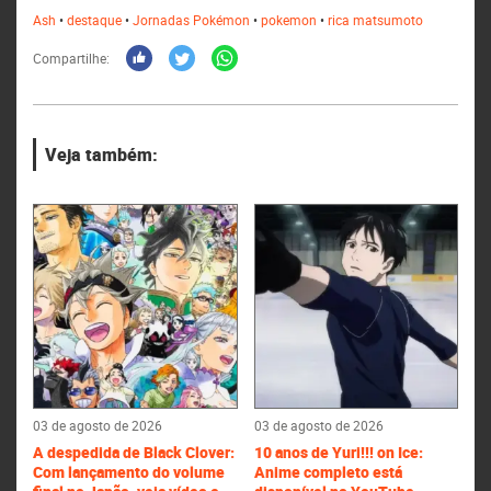
Ash
•
destaque
•
Jornadas Pokémon
•
pokemon
•
rica matsumoto
Compartilhe:
Veja também:
03 de agosto de 2026
03 de agosto de 2026
A despedida de Black Clover:
10 anos de Yuri!!! on Ice:
Com lançamento do volume
Anime completo está