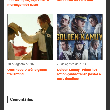
final no Japão, veja vídeo e
disponível no YouTube
mensagem do autor
30 de agosto de 2023
29 de agosto de 2023
One Piece: A Série ganha
Golden Kamuy | Filme live-
trailer final
action ganha trailer, pôster e
mais detalhes
Comentários