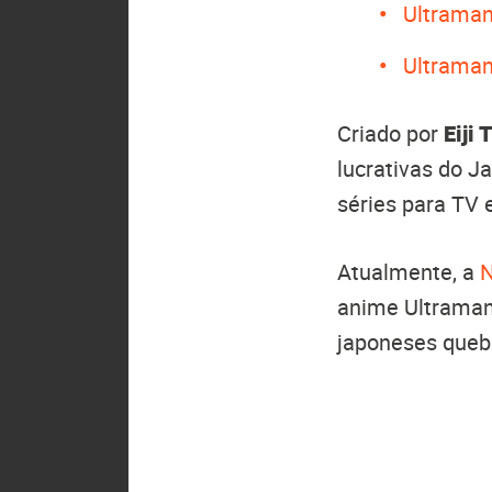
Ultraman
Ultraman
Criado por
Eiji
lucrativas do J
séries para TV 
Atualmente, a
N
anime Ultraman
japoneses queb