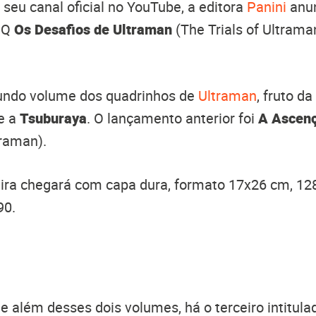
 seu canal oficial no YouTube, a editora
Panini
anun
HQ
Os Desafios de Ultraman
(The Trials of Ultrama
gundo volume dos quadrinhos de
Ultraman
, fruto d
e a
Tsuburaya
. O lançamento anterior foi
A Ascenç
traman).
eira chegará com capa dura, formato 17x26 cm, 12
90.
e além desses dois volumes, há o terceiro intitula