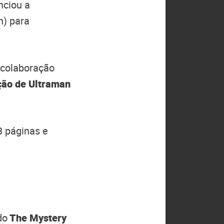
ciou a
n) para
a colaboração
ão de Ultraman
8 páginas e
do
The Mystery