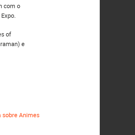
an com o
 Expo.
s of
traman) e
 sobre Animes