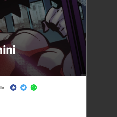
ini
lhe: