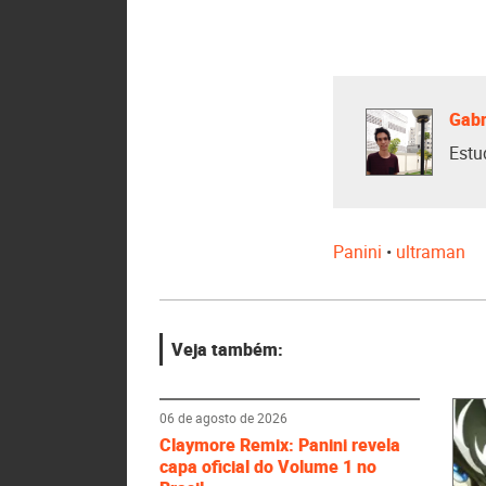
Gabr
Estu
Panini
•
ultraman
Veja também:
06 de agosto de 2026
Claymore Remix: Panini revela
capa oficial do Volume 1 no