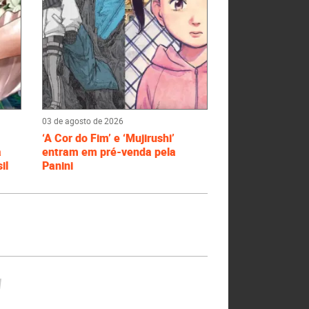
03 de agosto de 2026
‘A Cor do Fim’ e ‘Mujirushi’
a
entram em pré-venda pela
il
Panini