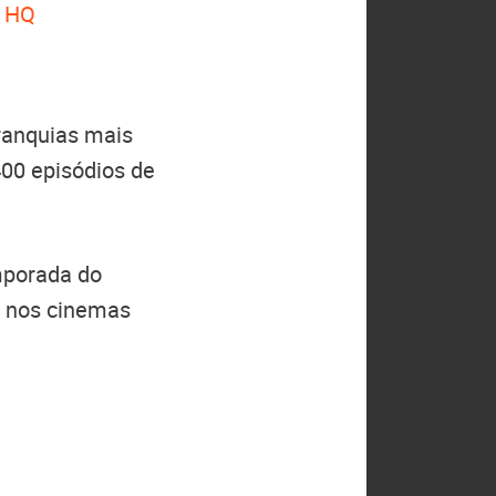
a HQ
ranquias mais
00 episódios de
mporada do
 nos cinemas