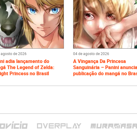
 agosto de 2026
04 de agosto de 2026
ni adia lançamento do
A Vingança Da Princesa
gá The Legend of Zelda:
Sanguinária – Panini anunci
ight Princess no Brasil
publicação do mangá no Bras