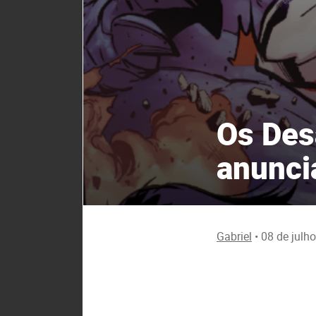
Os Des
anunci
Gabriel
•
08 de julh