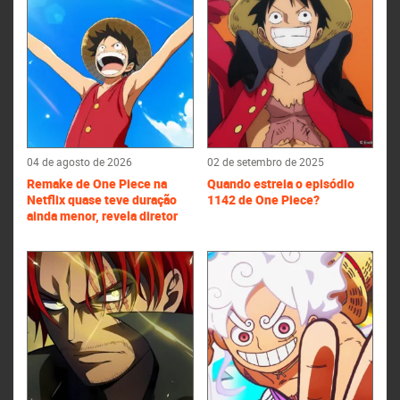
04 de agosto de 2026
02 de setembro de 2025
Remake de One Piece na
Quando estreia o episódio
Netflix quase teve duração
1142 de One Piece?
ainda menor, revela diretor