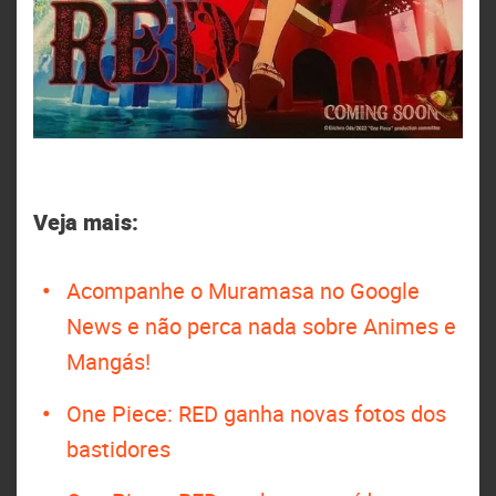
Veja mais:
Acompanhe o Muramasa no Google
News e não perca nada sobre Animes e
Mangás!
One Piece: RED ganha novas fotos dos
bastidores