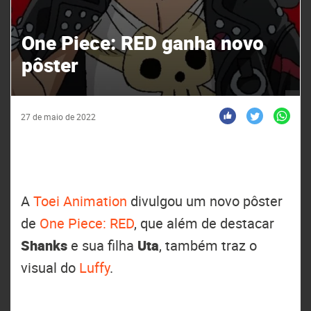
One Piece: RED ganha novo
pôster
27 de maio de 2022
A
Toei Animation
divulgou um novo pôster
de
One Piece: RED
, que além de destacar
Shanks
e sua filha
Uta
, também traz o
visual do
Luffy
.