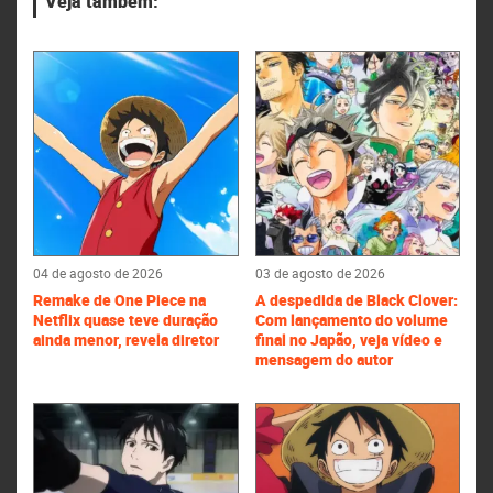
Veja também:
04 de agosto de 2026
03 de agosto de 2026
Remake de One Piece na
A despedida de Black Clover:
Netflix quase teve duração
Com lançamento do volume
ainda menor, revela diretor
final no Japão, veja vídeo e
mensagem do autor