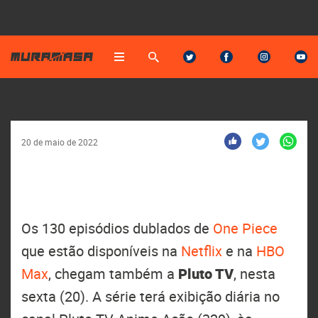
One Piece estreia na Pluto TV
Início
20 de maio de 2022
Os 130 episódios dublados de
One Piece
que estão disponíveis na
Netflix
e na
HBO
Max
, chegam também a
Pluto TV
, nesta
sexta (20). A série terá exibição diária no