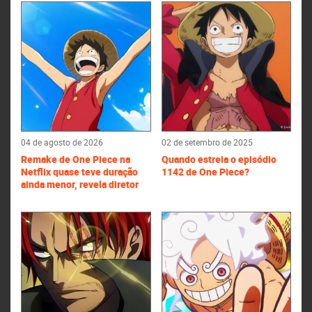
04 de agosto de 2026
02 de setembro de 2025
Remake de One Piece na
Quando estreia o episódio
Netflix quase teve duração
1142 de One Piece?
ainda menor, revela diretor