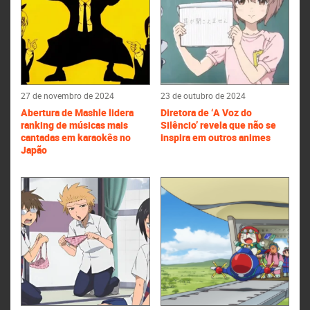
27 de novembro de 2024
23 de outubro de 2024
Abertura de Mashle lidera
Diretora de ‘A Voz do
ranking de músicas mais
Silêncio’ revela que não se
cantadas em karaokês no
inspira em outros animes
Japão