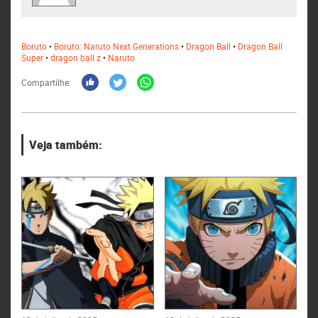
Boruto
•
Boruto: Naruto Next Generations
•
Dragon Ball
•
Dragon Ball
Super
•
dragon ball z
•
Naruto
Compartilhe:
Veja também: