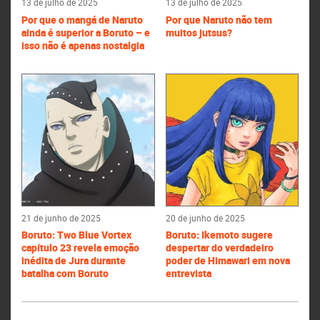
13 de julho de 2025
13 de julho de 2025
Por que o mangá de Naruto
Por que Naruto não tem
ainda é superior a Boruto – e
muitos jutsus?
isso não é apenas nostalgia
21 de junho de 2025
20 de junho de 2025
Boruto: Two Blue Vortex
Boruto: Ikemoto sugere
capítulo 23 revela emoção
despertar do verdadeiro
inédita de Jura durante
poder de Himawari em nova
batalha com Boruto
entrevista