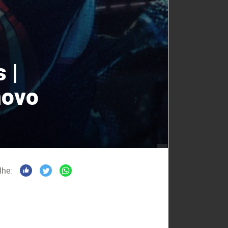
 |
novo
lhe: