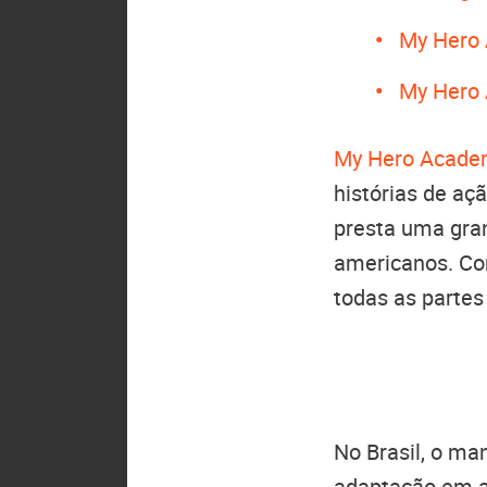
My Hero 
My Hero 
My Hero Acade
histórias de a
presta uma gra
americanos. Co
todas as partes
No Brasil, o ma
adaptação em a