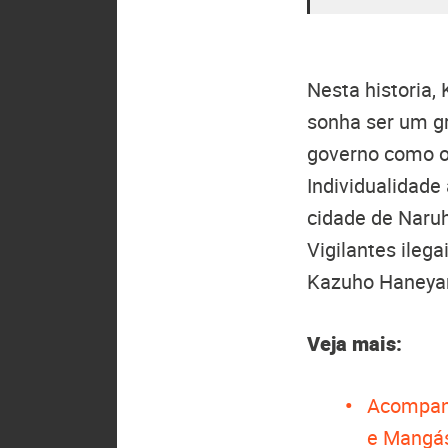
Nesta historia,
sonha ser um gr
governo como os
Individualidade
cidade de Naruh
Vigilantes ileg
Kazuho Haneya
Veja mais:
Acompan
e Mangá