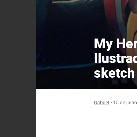
My Her
Ilustr
sketch
Gabriel
•
15 de julh