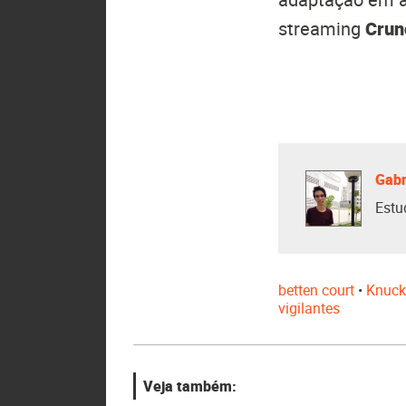
streaming
Crun
Gabr
Estu
betten court
•
Knuck
vigilantes
Veja também: