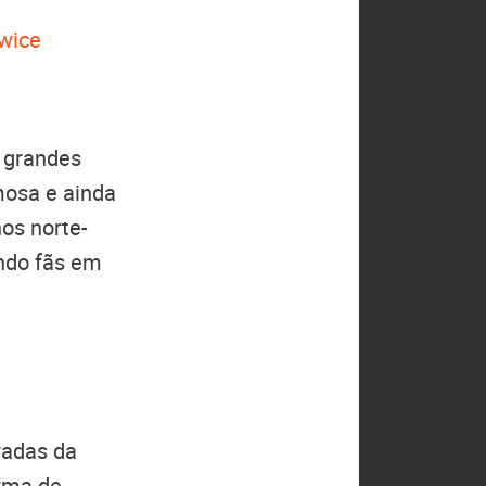
wice
 grandes
mosa e ainda
os norte-
ndo fãs em
radas da
rma de