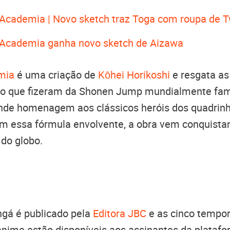
Academia | Novo sketch traz Toga com roupa de T
Academia ganha novo sketch de Aizawa
mia
é uma criação de
Kōhei Horikoshi
e resgata as
ção que fizeram da Shonen Jump mundialmente fa
nde homenagem aos clássicos heróis dos quadrinh
m essa fórmula envolvente, a obra vem conquista
 do globo.
ngá é publicado pela
Editora JBC
e as cinco tempo
nime estão disponíveis aos assinantes da platafo