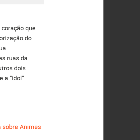
m coração que
orização do
sua
as ruas da
utros dois
 a “idol”
 sobre Animes