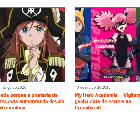
 março de 2025
10 de março de 2025
nda porque a pirataria de
My Hero Academia – Vigilan
mes está aumentando devido
ganha data de estreia na
 streamings
Crunchyroll