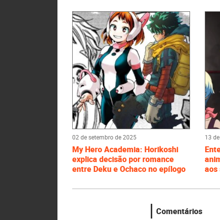
02 de setembro de 2025
13 de
My Hero Academia: Horikoshi
Ente
explica decisão por romance
ani
entre Deku e Ochaco no epílogo
aos
Comentários