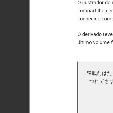
O ilustrador do
compartilhou em
conhecido com
O derivado teve
último volume f
連載前はた
つれてさ