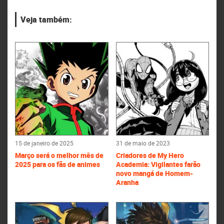
Veja também:
15 de janeiro de 2025
31 de maio de 2023
Março será o melhor mês de
Criadores de My Hero
2025 para os fãs de animes
Academia: Vigilantes farão
novo mangá de Homem-
Aranha