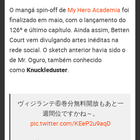
O mangá spin-off de
My Hero Academia
foi
finalizado em maio, com o lançamento do
126º e último capítulo. Ainda assim, Betten
Court vem divulgando artes inéditas na
rede social. O sketch anterior havia sido o
de Mr. Oguro, também conhecido
como
Knuckleduster
.
ヴィジランテ⑥巻分無料開放もあと一
週間位ですかね～。
pic.twitter.com/KEeP2u9aqD