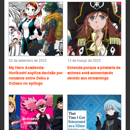
02 de setembro de 2025
13 de março de 2025
My Hero Academia:
Entenda porque a pirataria de
Horikoshi explica decisão por
animes está aumentando
romance entre Deku e
devido aos streamings
Ochaco no epílogo