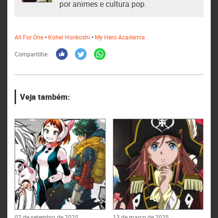
por animes e cultura pop.
All For One
•
Kohei Horikoshi
•
My Hero Academia
Compartilhe:
Veja também:
02 de setembro de 2025
13 de março de 2025