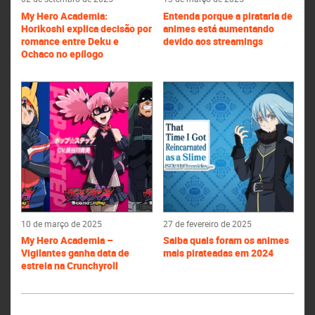
My Hero Academia:
Entenda porque a pirataria de
Horikoshi explica decisão por
animes está aumentando
romance entre Deku e
devido aos streamings
Ochaco no epílogo
10 de março de 2025
27 de fevereiro de 2025
My Hero Academia –
Saiba quais foram os animes
Vigilantes ganha data de
mais pirateadas em 2024
estreia na Crunchyroll