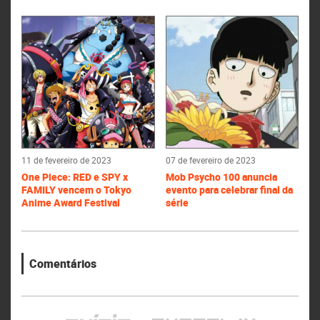
11 de fevereiro de 2023
07 de fevereiro de 2023
One Piece: RED e SPY x
Mob Psycho 100 anuncia
FAMILY vencem o Tokyo
evento para celebrar final da
Anime Award Festival
série
Comentários