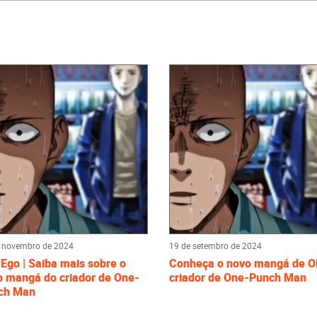
 novembro de 2024
19 de setembro de 2024
Ego | Saiba mais sobre o
Conheça o novo mangá de O
o mangá do criador de One-
criador de One-Punch Man
ch Man