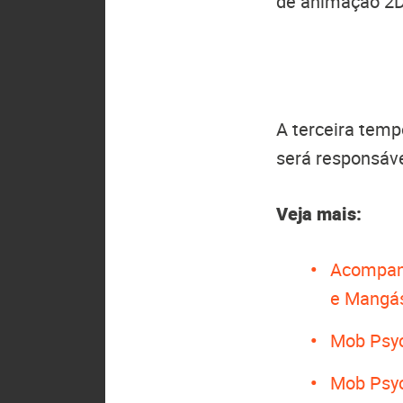
de animação 2D 
A terceira temp
será responsáve
Veja mais:
Acompan
e Mangá
Mob Psyc
Mob Psyc