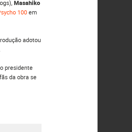
ogs),
Masahiko
sycho 100
em
 produção adotou
.
 o presidente
fãs da obra se