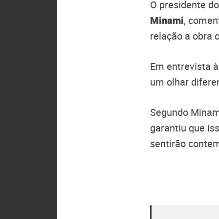
O presidente d
Minami
, comen
relação a obra o
Em entrevista 
um olhar difer
Segundo Minami,
garantiu que is
sentirão conte