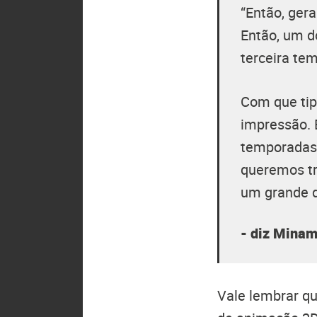
“Então, ger
Então, um d
terceira te
Com que tip
impressão. 
temporadas 
queremos tr
um grande d
- diz Minam
Vale lembrar q