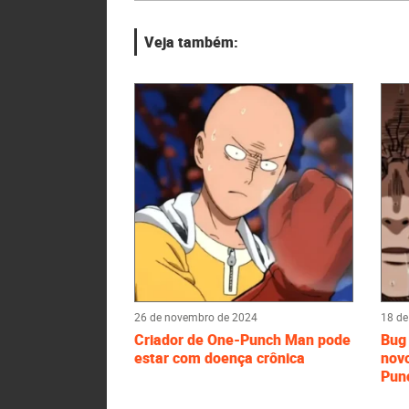
Veja também:
26 de novembro de 2024
18 de
Criador de One-Punch Man pode
Bug 
estar com doença crônica
nov
Pun