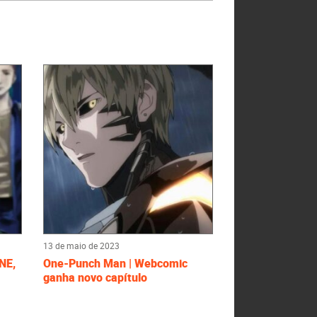
13 de maio de 2023
NE,
One-Punch Man | Webcomic
ganha novo capítulo