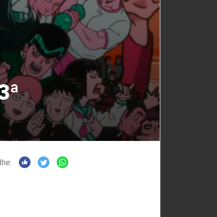
3ª
lhe: