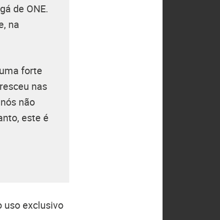
ngá de ONE.
e, na
uma forte
resceu nas
 nós não
nto, este é
 uso exclusivo