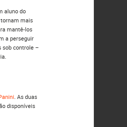
m aluno do
e tornam mais
ra mantê-los
m a perseguir
 sob controle –
ia.
Panini
. As duas
ão disponíveis