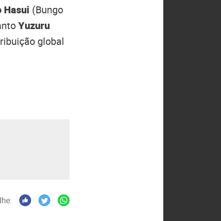
o Hasui
(Bungo
uanto
Yuzuru
ribuição global
lhe: