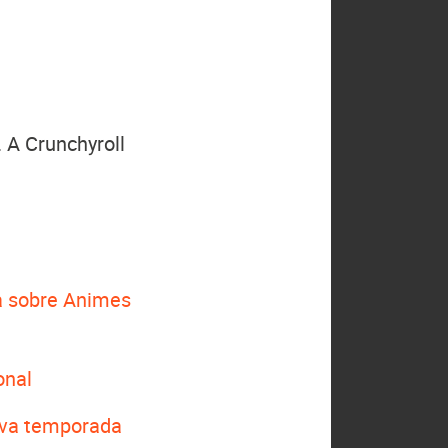
 A Crunchyroll
 sobre Animes
onal
nova temporada