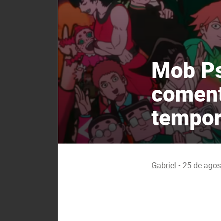
Mob Ps
coment
tempo
Gabriel
•
25 de agos