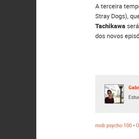
A terceira tem
Stray Dogs), qu
Tachikawa
será 
dos novos epis
Gabr
Estu
mob psycho 100
•
O