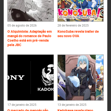
05 de agosto de 2026
28 de fevereiro de 2025
O Alquimista: Adaptação em
KonoSuba revela trailer de
mangá do romance de Paulo
seu novo OVA
Coelho está em pré-venda
pela JBC
17 de janeiro de 2025
13 de janeiro de 2025
O mercado de mangás não
Kadokawa revela plano