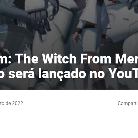
: The Witch From Mer
o será lançado no You
to de 2022
Comparti