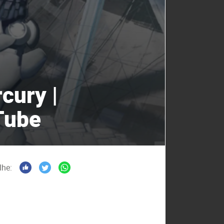
cury |
Tube
lhe: