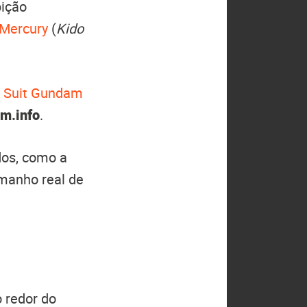
bição
 Mercury
(
Kido
e Suit Gundam
m.info
.
dos, como a
manho real de
o redor do