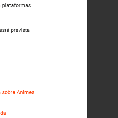
m plataformas
está prevista
 sobre Animes
ada