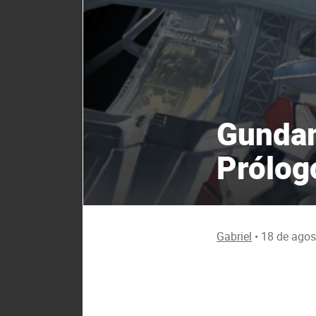
Gundam
Prólog
Gabriel
•
18 de agos