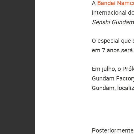
A
Bandai Namco
internacional d
Senshi Gundam:
O especial que
em 7 anos será 
Em julho, o Pró
Gundam Factory
Gundam, locali
Posteriormente,