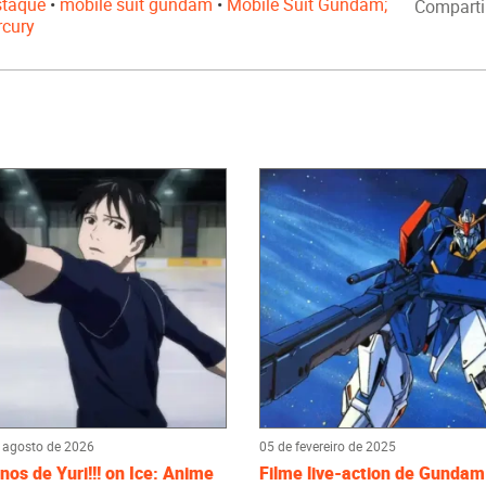
staque
•
mobile suit gundam
•
Mobile Suit Gundam;
Comparti
rcury
 agosto de 2026
05 de fevereiro de 2025
nos de Yuri!!! on Ice: Anime
Filme live-action de Gundam