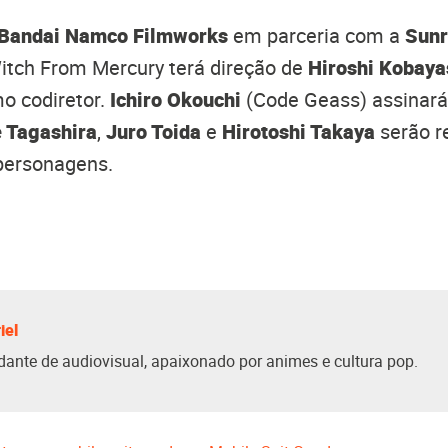
Bandai Namco Filmworks
em parceria com a
Sunr
tch From Mercury terá direção de
Hiroshi Kobaya
o codiretor.
Ichiro Okouchi
(Code Geass) assinará 
 Tagashira
,
Juro Toida
e
Hirotoshi Takaya
serão r
 personagens.
iel
dante de audiovisual, apaixonado por animes e cultura pop.