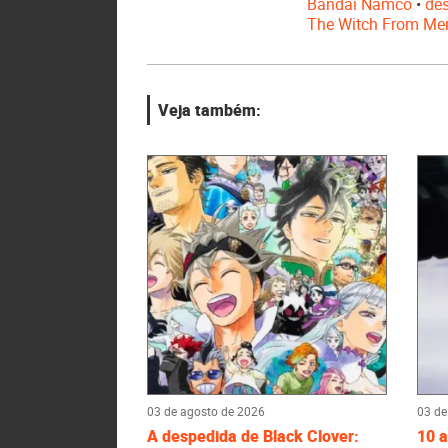
Bandai Namco
•
de
The Witch From Me
Veja também:
03 de agosto de 2026
03 de
A despedida de Black Clover:
10 a