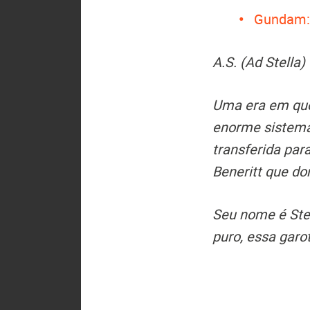
Gundam: 
A.S. (Ad Stella
Uma era em que
enorme sistema
transferida par
Beneritt que do
Seu nome é Ste
puro, essa gar