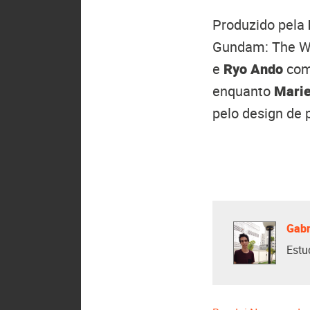
Produzido pela
Gundam: The Wi
e
Ryo Ando
com
enquanto
Marie
pelo design de
Gabr
Estu