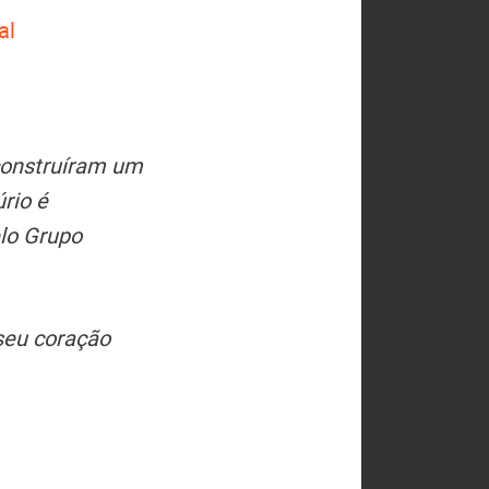
al
construíram um
rio é
elo Grupo
seu coração