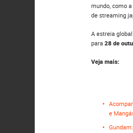
mundo, como 
de streaming j
A estreia globa
para
28 de out
Veja mais:
Acompan
e Mangá
Gundam: 