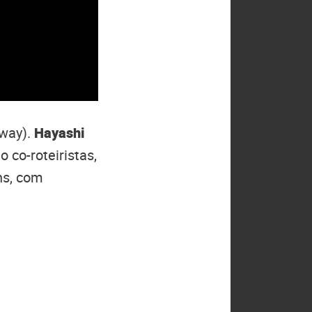
way).
Hayashi
 co-roteiristas,
ns, com