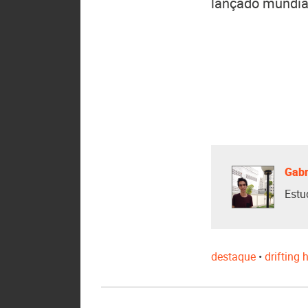
lançado mundia
Gabr
Estu
destaque
•
drifting