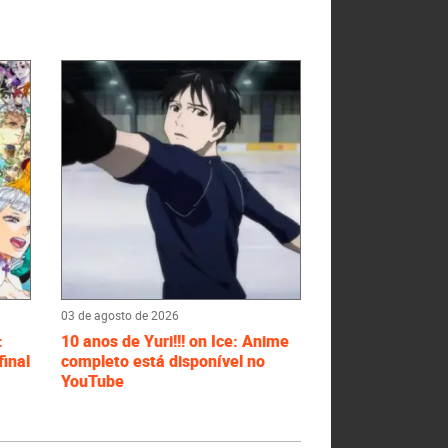
03 de agosto de 2026
:
10 anos de Yuri!!! on Ice: Anime
inal
completo está disponível no
YouTube