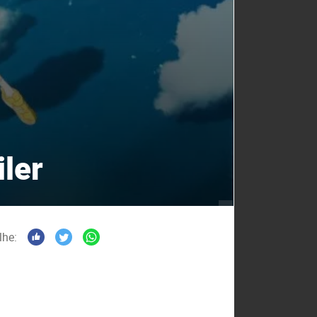
iler
lhe: