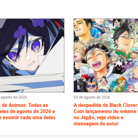
 agosto de 2026
03 de agosto de 2026
a de Animes: Todas as
A despedida de Black Clover
eias de agosto de 2026 e
Com lançamento do volume f
 assistir cada uma delas
no Japão, veja vídeo e
mensagem do autor