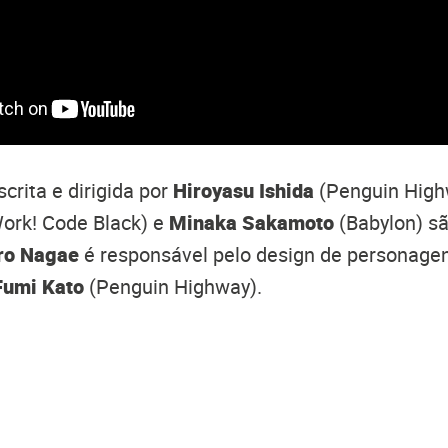
crita e dirigida por
Hiroyasu Ishida
(Penguin High
Work! Code Black) e
Minaka Sakamoto
(Babylon) são
ro Nagae
é responsável pelo design de personage
Fumi Kato
(Penguin Highway).