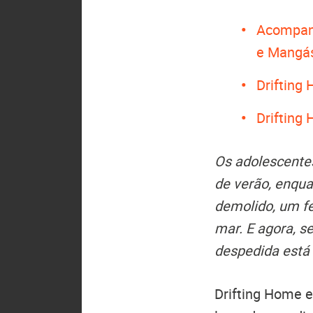
Acompan
e Mangá
Drifting
Drifting
Os adolescentes
de verão, enqua
demolido, um f
mar. E agora, s
despedida está
Drifting Home e