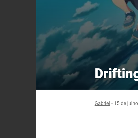
Drifti
Gabriel
•
15 de julh