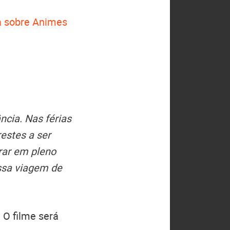
 sobre Animes
cia. Nas férias
estes a ser
rar em pleno
Essa viagem de
 O filme será