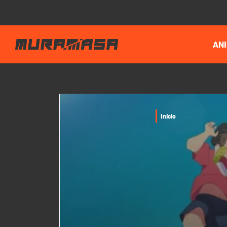
AN
Início