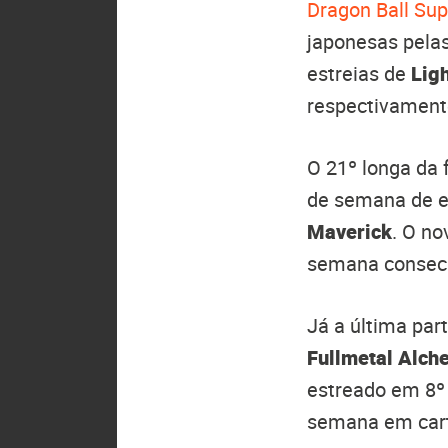
Dragon Ball Sup
japonesas pelas
estreias de
Lig
respectivament
O 21º longa da 
de semana de e
Maverick
. O no
semana consecu
Já a última par
Fullmetal Alche
estreado em 8º 
semana em car