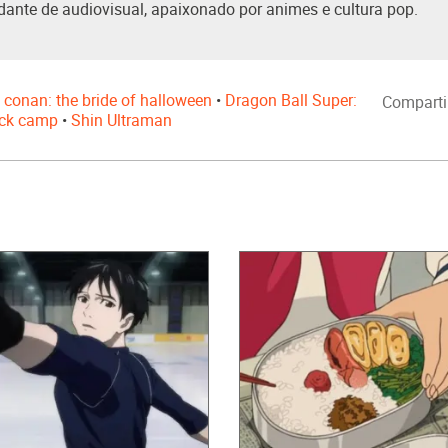
dante de audiovisual, apaixonado por animes e cultura pop.
e conan: the bride of halloween
•
Dragon Ball Super:
Comparti
ack camp
•
Shin Ultraman