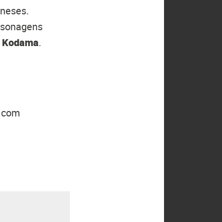
oneses.
ersonagens
o Kodama
.
, com