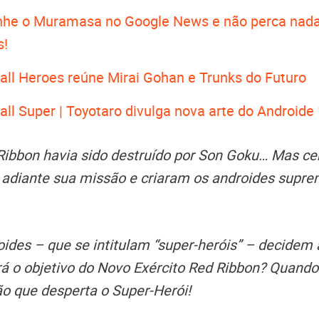
he o Muramasa no Google News e não perca nada
s!
all Heroes reúne Mirai Gohan e Trunks do Futuro
ll Super | Toyotaro divulga nova arte do Androide
Ribbon havia sido destruído por Son Goku… Mas cer
r adiante sua missão e criaram os androides sup
oides – que se intitulam “super-heróis” – decidem 
á o objetivo do Novo Exército Red Ribbon? Quando 
ão que desperta o Super-Herói!