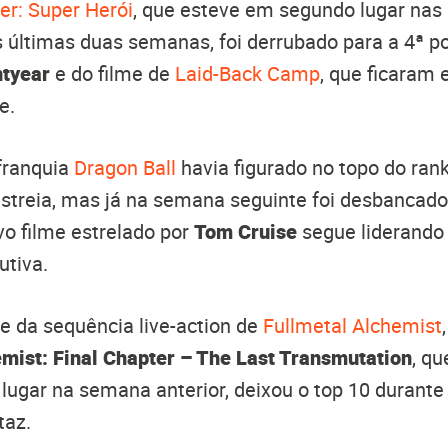
er: Super Herói
, que esteve em segundo lugar nas 
 últimas duas semanas, foi derrubado para a 4ª p
htyear
e do filme de
Laid-Back Camp
, que ficaram 
e.
franquia
Dragon Ball
havia figurado no topo do ran
streia, mas já na semana seguinte foi desbancad
vo filme estrelado por
Tom Cruise
segue liderando 
tiva.
te da sequência live-action de
Fullmetal Alchemist
mist: Final Chapter – The Last Transmutation
, qu
lugar na semana anterior, deixou o top 10 durant
taz.