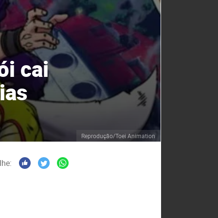
i cai
ias
Reprodução/Toei Animation
lhe: