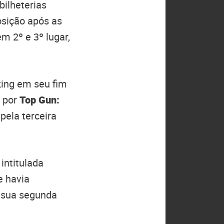
bilheterias
osição após as
em 2º e 3º lugar,
king em seu fim
o por
Top Gun:
pela terceira
, intitulada
e havia
e sua segunda