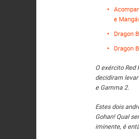
Acompan
e Mangá
Dragon B
Dragon Ba
O exército Red 
decidiram leva
e Gamma 2.
Estes dois andr
Gohan! Qual ser
iminente, é ent