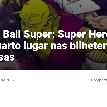
 Ball Super: Super Heró
arto lugar nas bilheter
sas
o de 2022
Comparti