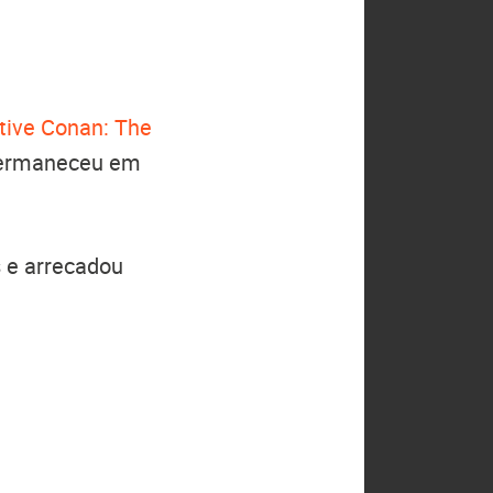
tive Conan: The
permaneceu em
s e arrecadou