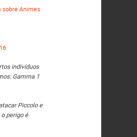
 sobre Animes
 16
tos indivíduos
remos: Gamma 1
atacar Piccolo e
o perigo é