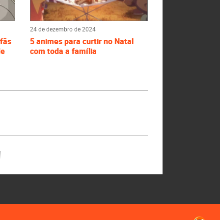
24 de dezembro de 2024
fãs
5 animes para curtir no Natal
de
com toda a família