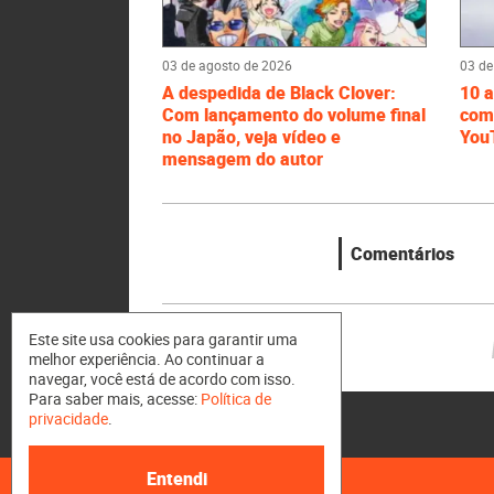
03 de agosto de 2026
03 de
A despedida de Black Clover:
10 a
Com lançamento do volume final
comp
no Japão, veja vídeo e
You
mensagem do autor
Comentários
Este site usa cookies para garantir uma
melhor experiência. Ao continuar a
navegar, você está de acordo com isso.
Para saber mais, acesse:
Política de
privacidade
.
Entendi