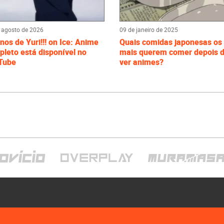
 agosto de 2026
09 de janeiro de 2025
nos de Yuri!!! on Ice: Anime
Quais comidas japonesas os 
leto está disponível no
mais querem comer depois 
Tube
ver animes?