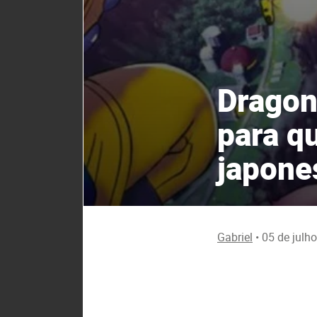
Dragon
para qu
japone
Gabriel
•
05 de julh