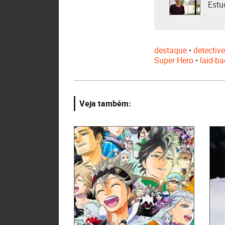
Estu
destaque
•
detectiv
Super Hero
•
laid-b
Veja também: