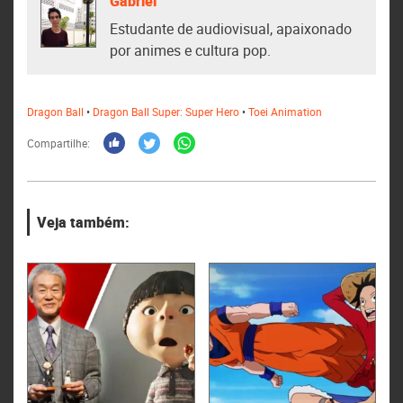
Gabriel
Estudante de audiovisual, apaixonado
por animes e cultura pop.
Dragon Ball
•
Dragon Ball Super: Super Hero
•
Toei Animation
Compartilhe:
Veja também: