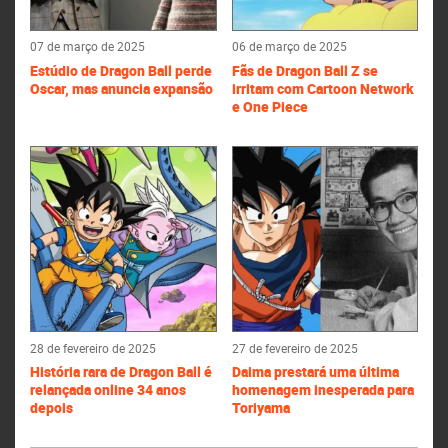
07 de março de 2025
06 de março de 2025
Estúdio de Dragon Ball perde
Fãs de Dragon Ball Z se
Oscar, mas anuncia expansão
irritam com Cartoon Network
e One Piece
28 de fevereiro de 2025
27 de fevereiro de 2025
História rara de Dragon Ball é
Daima prestará uma última
relançada online 34 anos
homenagem inesperada para
depois
Toriyama