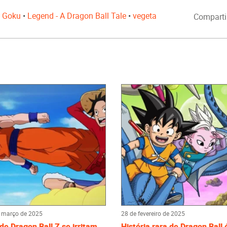
•
Goku
•
Legend - A Dragon Ball Tale
•
vegeta
Comparti
 março de 2025
28 de fevereiro de 2025
de Dragon Ball Z se irritam
História rara de Dragon Ball 