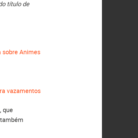
o título de
 sobre Animes
ntra vazamentos
, que
(também