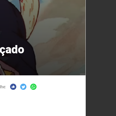
nçado
lhe: