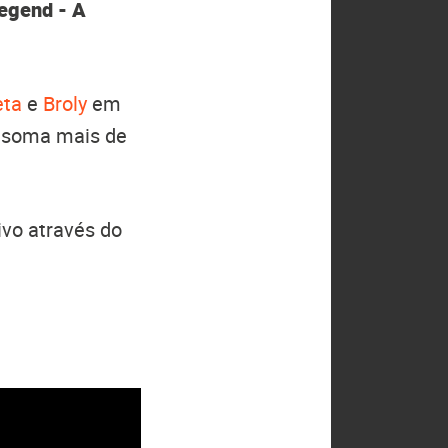
egend - A
eta
e
Broly
em
já soma mais de
ivo através do