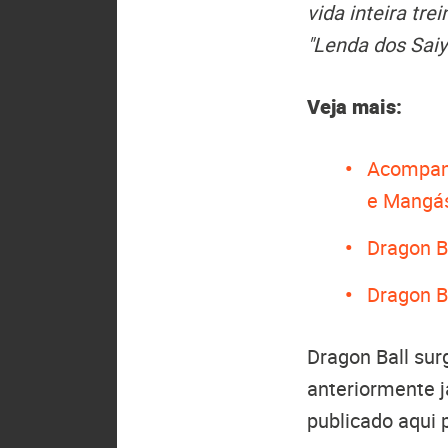
vida inteira tr
"Lenda dos Saiya
Veja mais:
Acompan
e Mangá
Dragon Ba
Dragon B
Dragon Ball su
anteriormente 
publicado aqui 