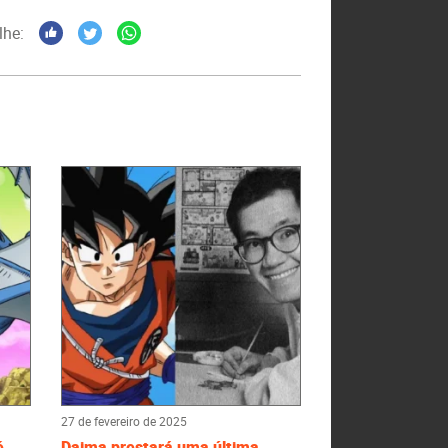
lhe:
27 de fevereiro de 2025
é
Daima prestará uma última