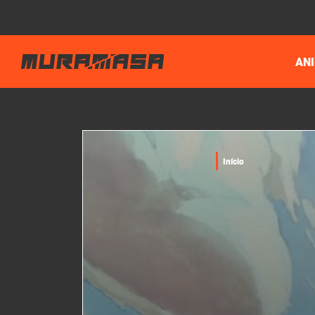
AN
Início