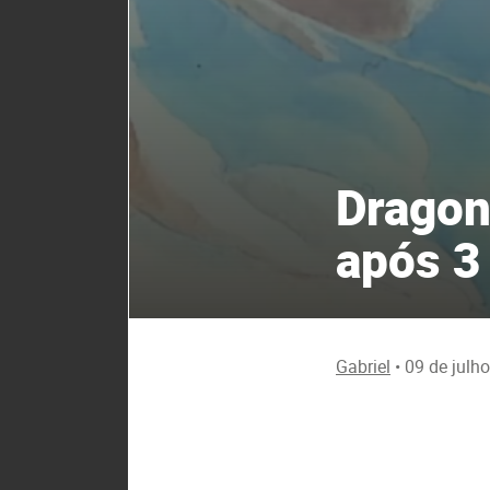
Dragon 
após 3
Gabriel
•
09 de julh