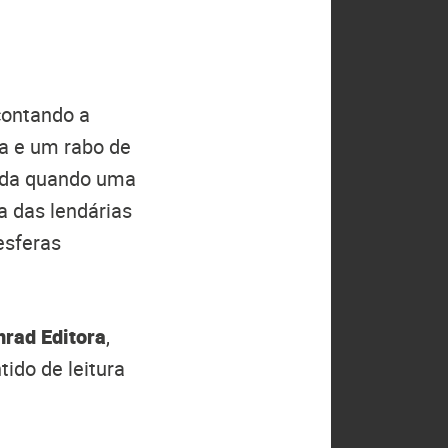
contando a
ia e um rabo de
muda quando uma
 das lendárias
esferas
rad Editora
,
ido de leitura