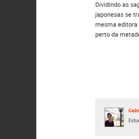
Dividindo as sag
japonesas se t
mesma editora
perto da metad
Gabr
Estu