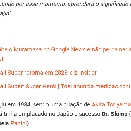
einando por esse momento, aprenderá o significado d
jin".
he o Muramasa no Google News e não perca nada
s!
ll Super retorna em 2023, diz insider
all Super: Super Herói | Toei anuncia medidas co
rgiu em 1984, sendo uma criação de
Akira Toriyama
já tinha emplacado no Japão o sucesso
Dr. Slump
pela
Panini
).