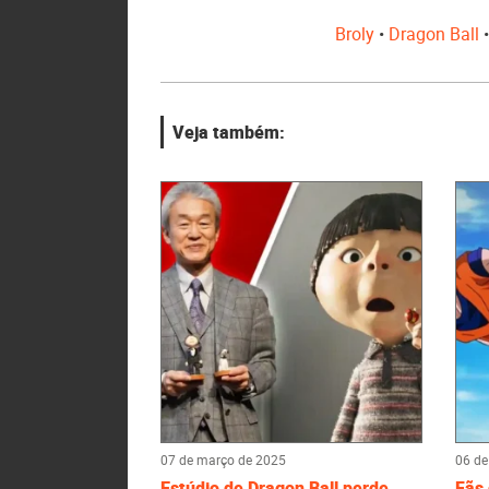
Broly
•
Dragon Ball
Veja também:
07 de março de 2025
06 de
Estúdio de Dragon Ball perde
Fãs 